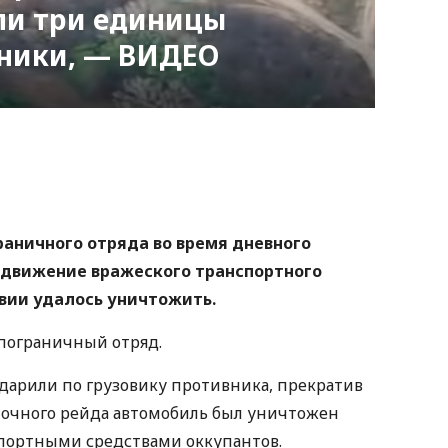
ли три единицы
хники, — ВИДЕО
nger
atsApp
Copy
ink
раничного отряда во время дневного
движение вражеского транспортного
вии удалось уничтожить.
пограничный отряд.
дарили по грузовику противника, прекратив
 ночного рейда автомобиль был уничтожен
спортными средствами оккупантов.