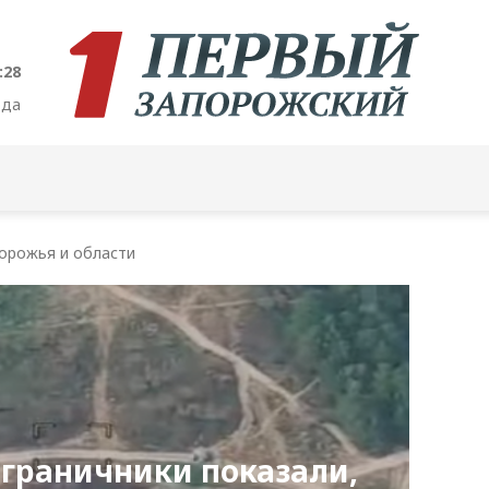
:29
ода
орожья и области
граничники показали,