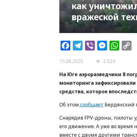
как уничтожи
вражеской те
Facebook
Telegram
Viber
Messe
Wh
L
15.08.2025
2 624
На Юге аэроразведчики 8 пог
мониторинга зафиксировали 
средства, которое впоследст
Об этом
сообщает
Бердянский 
Снарядив FPV-дроны, пилоты у
его движение. А уже во время
вместе с двумя другими тран