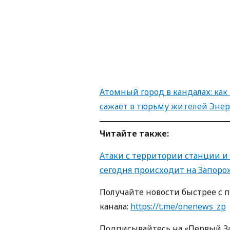
Атомный город в кандалах: как
сажает в тюрьму жителей Энер
Читайте также:
Атаки с территории станции и
сегодня происходит на Запоро
Получайте новости быстрее с 
канала:
https://t.me/onenews_zp
Подписывайтесь на «Первый З