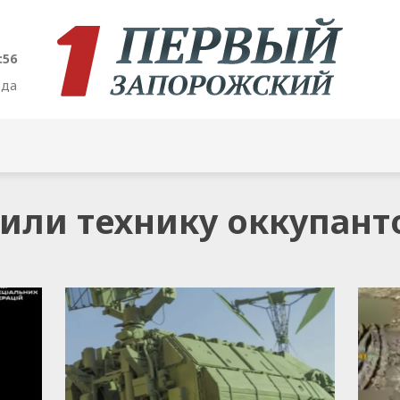
:57
ода
жили технику оккупант