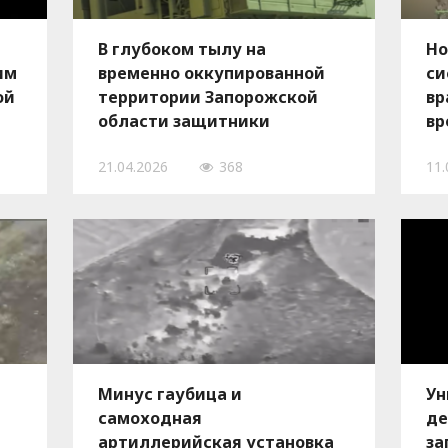
В глубоком тылу на
Но
им
временно оккупированной
си
ой
территории Запорожской
вр
области защитники
вр
уничтожили российскую
ча
21.04.2026
368
11.
ПВО на 25 миллионов
—
долларов, — ВИДЕО
Минус гаубица и
Ун
самоходная
де
артиллерийская установка
за