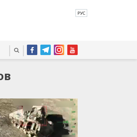
РУС
ов