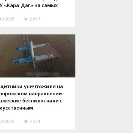
У «Кара-Даг» на самых
рячих направлениях
10.2025
2 617
щитники уничтожили на
порожском направлении
ажеские беспилотники с
кусственным
теллектом, — ВИДЕО
09.2025
3 564