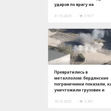
ударов по врагу на
Запорожском направлени
31.10.2025
3 917
Превратились в
металлолом: бердянские
пограничники показали, к
уничтожили грузовик и
мотоцикл врага, — ВИДЕО
16.10.2025
3 291