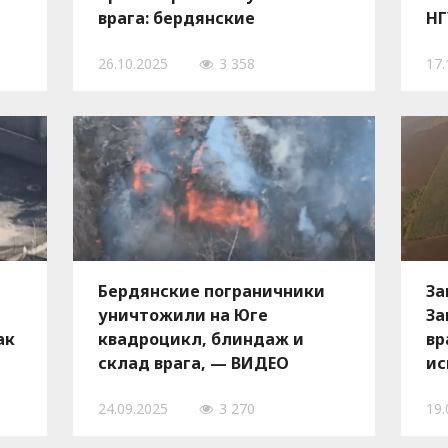
врага: бердянские
НГ
и
пограничники уничтожили
го
26.10.2025
3 358
17.
российскую технику на Юге,
— ВИДЕО
Бердянские пограничники
За
уничтожили на Юге
За
ак
квадроцикл, блиндаж и
вр
склад врага, — ВИДЕО
ис
ин
24.09.2025
3 270
19.