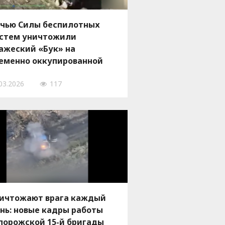
чью Силы беспилотных
стем уничтожили
ажеский «Бук» на
еменно оккупированной
сти Запорожской области,
03.2026
117
 ВИДЕО
ичтожают врага каждый
нь: новые кадры работы
порожской 15-й бригады