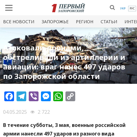
УКР
РУС
ВСЕ НОВОСТИ
ЗАПОРОЖЬЕ
РЕГИОН
СТАТЬИ
ИНТЕ
Атаковали дронами,
обстреливали из артиллерии и
авиации: враг нанес 497 ударов
по Запорожской области
Facebook
Telegram
Viber
Messenger
WhatsApp
Copy
Link
04.05.2025
2 722
В течение субботы, 3 мая, военные российской
армии нанесли 497 ударов из разного вида