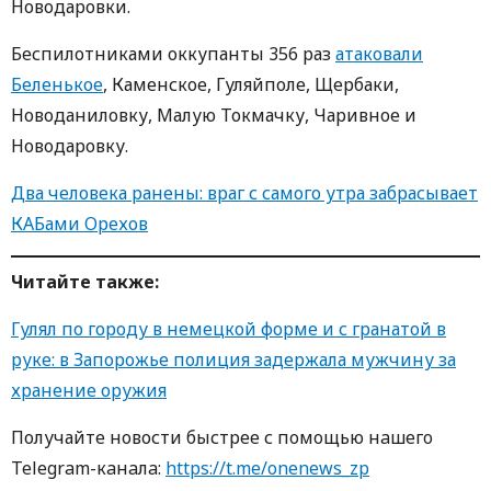
Новодаровки.
Беспилотниками оккупанты 356 раз
атаковали
Беленькое
, Каменское, Гуляйполе, Щербаки,
Новоданиловку, Малую Токмачку, Чаривное и
Новодаровку.
Два человека ранены: враг с самого утра забрасывает
КАБами Орехов
Читайте также:
Гулял по городу в немецкой форме и с гранатой в
руке: в Запорожье полиция задержала мужчину за
хранение оружия
Получайте новости быстрее с пoмoщью нaшегo
Telegram-кaнaлa:
https://t.me/onenews_zp