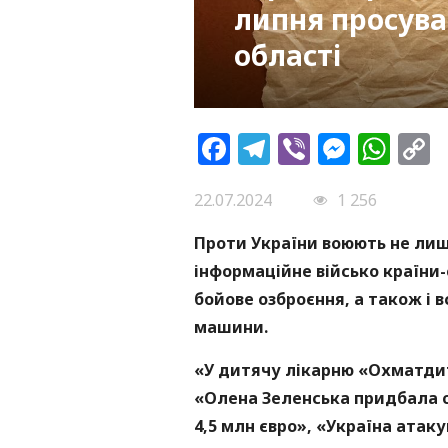
липня просува
області
Facebook
Telegram
Viber
Messe
Wh
L
22.07.2024
1 256
Проти України воюють не лише
інформаційне військо країни-
бойове озброєння, а також і 
машини.
«У дитячу лікарню «Охматдит
«Олена Зеленська придбала од
4,5 млн євро», «Україна атак