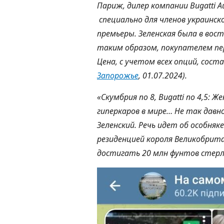
Париж, дилер компании Bugatti 
специально для членов украинско
премьеры. Зеленская была в вос
таким образом, покупателем пер
Цена, с учетом всех опций, сост
Запорожье
, 01.07.2024).
«Скумбрия по 8, Bugatti по 4,5: 
гиперкаров в мире… Не так дав
Зеленский. Речь идет об особняк
резиденцией короля Великобрит
достигать 20 млн фунтов стерл