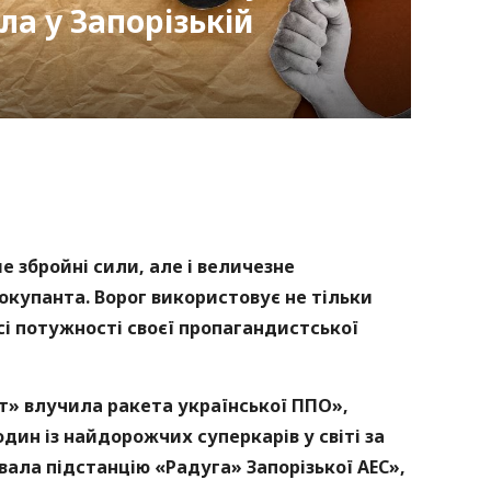
ла у Запорізькій
nger
atsApp
Copy
ink
 збройні сили, але і величезне
окупанта. Ворог використовує не тільки
всі потужності своєї пропагандистської
» влучила ракета української ППО»,
ин із найдорожчих суперкарів у світі за
увала підстанцію «Радуга» Запорізької АЕС»,