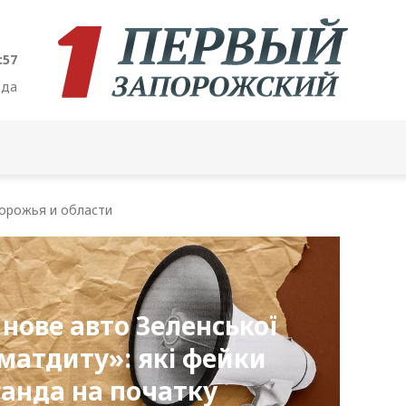
:58
ода
орожья и области
 нове авто Зеленської
хматдиту»: які фейки
анда на початку