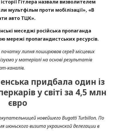
 історії Гітлера назвали визволителем
ли мультфільм проти мобілізації», «В
ти авто ТЦК».
їнські меседжі російська пропаганда
ю мережі пропагандистських ресурсів.
а початку липня поширював серед місцевих
зуємо у матеріалі на основі результатів
am-каналів.
енська придбала один із
ркарів у світі за 4,5 млн
євро
купательницей новейшего Bugatti Turbillon. По
мя июньского визита украинской делегации в