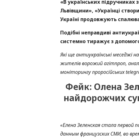
«В українських підручниках з
Львівщини», «Українці створи
Україні продовжують спалюва
Подібні неправдиві антиукра
системно тиражує з допомого
Які ще антиукраїнські меседжі н
жителів ворожий агітпроп, аналі
моніторингу проросійських telegr
Фейк: Олена Зел
найдорожчих супе
«Елена Зеленская стала первой по
данным французских СМИ, во вре