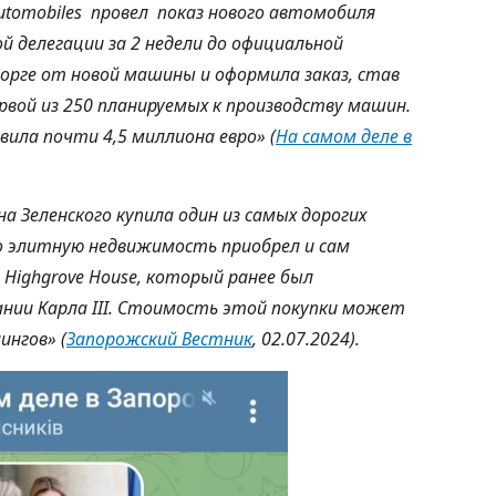
Automobiles провел показ нового автомобиля
й делегации за 2 недели до официальной
торге от новой машины и оформила заказ, став
вой из 250 планируемых к производству машин.
авила почти 4,5 миллиона евро» (
На самом деле в
Жена Зеленского купила один из самых дорогих
но элитную недвижимость приобрел и сам
е Highgrove House, который ранее был
ании Карла III. Стоимость этой покупки может
ингов» (
Запорожский Вестник
, 02.07.2024).