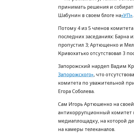
принимать решения и собирать
Шабунин в своем блоге на
«УП»
.
Потому 4 из 5 членов комитета
последних заседаниях: Барна 
пропустил 3; Артющенко и Мел
Кривохатько отсутствовал 3 п
Запорожский нардеп Вадим К
Запорожского»
, что отсутство
комитета по уважительной пр
Егора Соболева.
Сам Игорь Артюшенко на своей
антикоррупционный комитет п
медиаплощадку, на которой де
на камеры телеканалов.