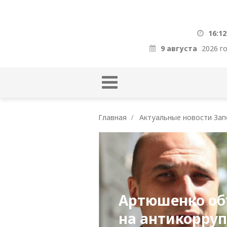
16:12
9 августа
2026 г
Главная
Актуальные новости Зап
Артюшенко об
на aнтикорру