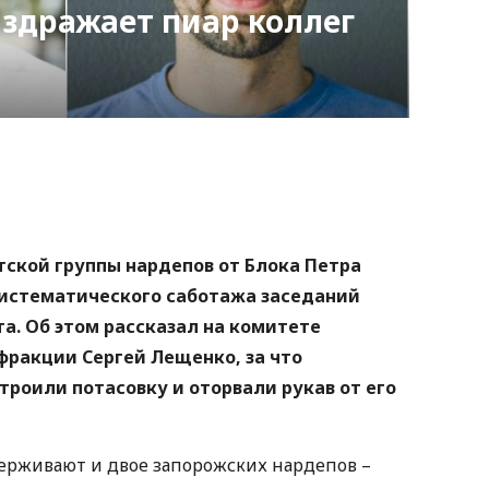
раздражает пиар коллег
nger
atsApp
Copy
ink
тской группы нардепов от Блока Петра
истематического саботажа заседаний
а. Об этом рассказал на комитете
фракции Сергей Лещенко, за что
роили потасовку и оторвали рукав от его
держивают и двое запорожских нардепов –