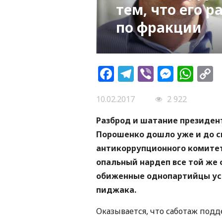
тем, что его 
по фракции
Facebook
Telegram
Viber
Messe
Wh
L
10.02.2017
2 922
Разброд и шатание президен
Порошенко дошло уже и до с
антикоррупционного комитет
опальный нардеп все той же 
обиженные однопартийцы уст
пиджака.
Оказывается, что саботаж под