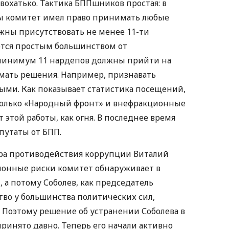
охатько. Тактика БППшников простая: в
бы комитет имел право принимать любые
лжны присутствовать не менее 11-ти
тся простым большинством от
 минимум 11 нардепов должны прийти на
мать решения. Например, признавать
ыми. Как показывает статистика посещений,
 только «Народный фронт» и внефракционные
 этой работы, как огня. В последнее время
путаты от БПП.
ра противодействия коррупции Виталий
ионные риски комитет обнаруживает в
, а потому Соболев, как председатель
тво у большинства политических сил,
 Поэтому решение об устранении Соболева в
ринято давно. Теперь его начали активно