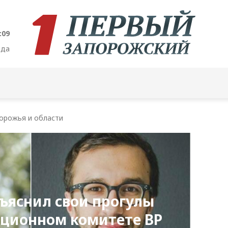
:10
ода
орожья и области
ъяснил свои прогулы
пционном комитете ВР