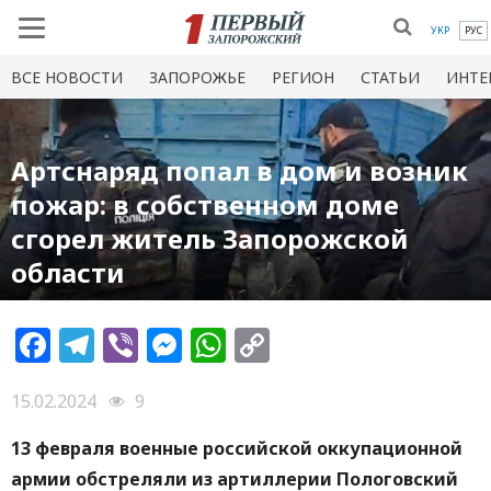
УКР
РУС
ВСЕ НОВОСТИ
ЗАПОРОЖЬЕ
РЕГИОН
СТАТЬИ
ИНТЕ
Артснаряд попал в дом и возник
пожар: в собственном доме
сгорел житель Запорожской
области
Facebook
Telegram
Viber
Messenger
WhatsApp
Copy
Link
15.02.2024
9
13 февраля военные российской оккупационной
армии обстреляли из артиллерии Пологовский