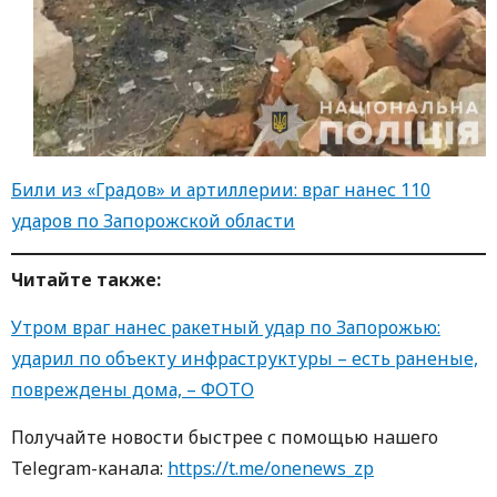
Били из «Градов» и артиллерии: враг нанес 110
ударов по Запорожской области
Читайте такж
е
:
Утром враг нанес ракетный удар по Запорожью:
ударил по объекту инфраструктуры – есть раненые,
повреждены дома, – ФОТО
Получайте новости быстрее с пoмoщью нaшегo
Telegram-кaнaлa:
https://t.me/onenews_zp