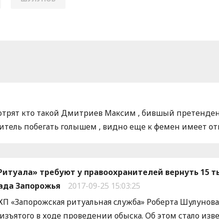
трят кто такой Дмитриев Максим , бившый претенден
итель побегать голышем , видно еще к фемен имеет о
Ритуала» требуют у правоохранителей вернуть 15 т
ада Запорожья
2017-09-25 15:03:25
КП «Запорожская ритуальная служба» Роберта Шулунова 
зъятого в ходе проведении обыска. Об этом стало изв