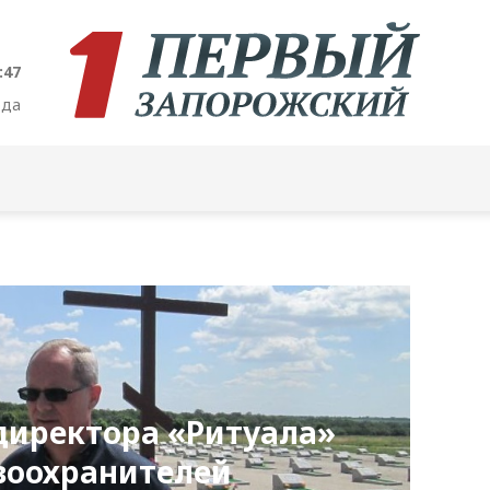
:48
ода
директора «Ритуала»
воохранителей