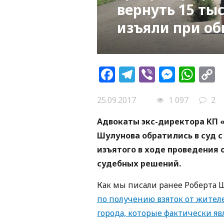
вернуть 15 ты
изъяли при об
Facebook
Telegram
Viber
Messe
Wh
L
25.09.2017
1 097
2
Адвокаты экс-директора КП 
Шулунова обратились в суд 
изъятого в ходе проведения о
судебных решений.
Как мы писали ранее Роберта
по получению взяток от жител
города, которые фактически я