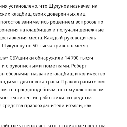
ния установлено, что Шулунов назначал на
ских кладбищ своих доверенных лиц.
погостов занимались решением вопросов по
оронения на кладбищах и получали денежные
едоставления места. Каждый руководитель
Шулунову по 50 тысяч гривен в месяц.
уала» СБУшники обнаружили 14 700 тысяч
 и с рукописными пометками. Роберт
 он обозначил название кладбищ и количество
бходимы для покоса травы. Правоохранителям
шком-то правдоподобным, потому как покосом
но технические работники за средства
 средства правоохранители изъяли, как
тайстве утверждает, что это личные средства