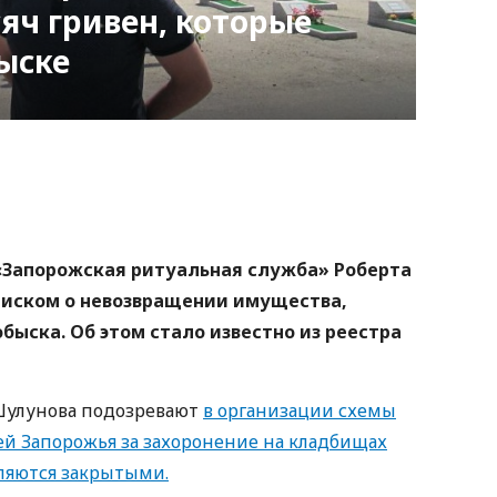
сяч гривен, которые
ыске
nger
atsApp
Copy
ink
«Запорожская ритуальная служба» Роберта
с иском о невозвращении имущества,
быска. Об этом стало известно из реестра
 Шулунова подозревают
в организации схемы
ей Запорожья за захоронение на кладбищах
вляются закрытыми.