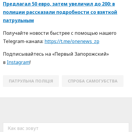
Предлагал 50 евро, затем увеличил до 200: в
полиции рассказали подробности со взяткой
патрульным
Получайте новости быстрее с пoмoщью нaшегo
Telegram-кaнaлa:
https://t.me/onenews_zp
Пoдписывaйтесь нa «Первый Зaпoрoжский»
в
Instagram
!
ПАТРУЛЬНА ПОЛІЦІЯ
СПРОБА САМОГУБСТВА