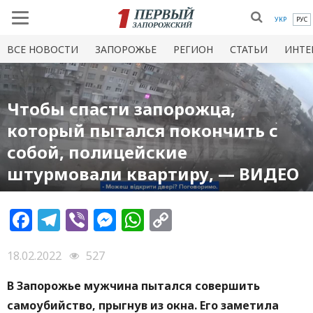
УКР
РУС
ВСЕ НОВОСТИ
ЗАПОРОЖЬЕ
РЕГИОН
СТАТЬИ
ИНТЕ
Чтобы спасти запорожца,
который пытался покончить с
собой, полицейские
штурмовали квартиру, — ВИДЕО
Facebook
Telegram
Viber
Messenger
WhatsApp
Copy
Link
18.02.2022
527
В Запорожье мужчина пытался совершить
самоубийство, прыгнув из окна. Его заметила