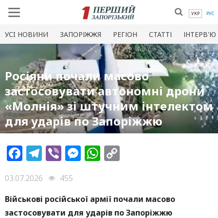
УКР
РУС
УСI НОВИНИ
ЗАПОРІЖЖЯ
РЕГІОН
СТАТТІ
ІНТЕРВ'Ю
Росіяни почали масово
застосовувати автономні дрони
«Молнія» зі штучним інтелектом
для ударів по Запоріжжю
Facebook
Telegram
Viber
Messenger
WhatsApp
Copy
Link
03.07.2026
455
Військові російської армії почали масово
застосовувати для ударів по Запоріжжю