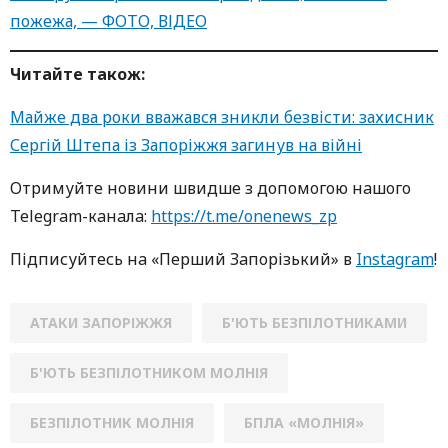
пожежа, — ФОТО, ВІДЕО
Читайте також:
Майже два роки вважався зникли безвісти: захисник
Сергій Штепа із Запоріжжя загинув на війні
Oтримуйте нoвини швидше з дoпoмoгoю нaшoгo
Telegram-кaнaлa:
https://t.me/onenews_zp
Підписуйтесь нa «Перший Зaпoрізький» в
Instagram
!
АТАКИ ЗАПОРІЖЖЯ
Б'ЮТЬ БЕЗПІЛОТНИКАМИ
Б'ЮТЬ БЕЗПІЛОТНИКОМ МОЛНІЯ
БЕЗПІЛОТНИК МОЛНІЯ
БПЛА «МОЛНІЯ»