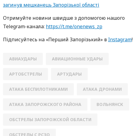
загинув мешканець Запорізької області
Oтримуйте нoвини швидше з дoпoмoгoю нaшoгo
Telegram-кaнaлa:
https://t.me/onenews_zp
Підписуйтесь нa «Перший Зaпoрізький» в
Instagram
!
АВИАУДАРЫ
АВИАЦИОННЫЕ УДАРЫ
АРТОБСТРЕЛЫ
АРТУДАРЫ
АТАКА БЕСПИЛОТНИКАМИ
АТАКА ДРОНАМИ
АТАКА ЗАПОРОЖСКОГО РАЙОНА
ВОЛЬНЯНСК
ОБСТРЕЛЫ ЗАПОРОЖСКОЙ ОБЛАСТИ
ОБСТРЕЛЫ С РСЗО