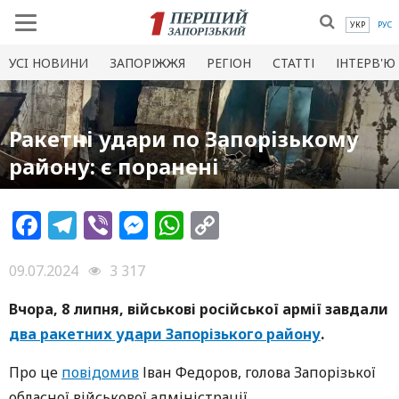
УКР
РУС
УСI НОВИНИ
ЗАПОРІЖЖЯ
РЕГІОН
СТАТТІ
ІНТЕРВ'Ю
Ракетні удари по Запорізькому
району: є поранені
Facebook
Telegram
Viber
Messenger
WhatsApp
Copy
Link
09.07.2024
3 317
Вчора, 8 липня, військові російської армії завдали
два ракетних удари Запорізького району
.
Про це
повідомив
Іван Федоров, голова Запорізької
обласної військової адміністрації.