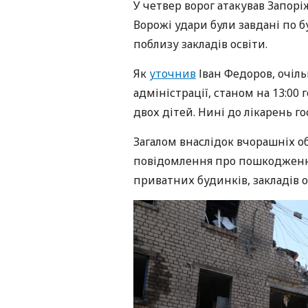
У четвер ворог атакував Запоріж
Ворожі удари були завдані по б
поблизу закладів освіти.
Як
уточнив
Іван Федоров, очіль
адміністрації, станом на 13:00
двох дітей. Нині до лікарень го
Загалом внаслідок вчорашніх об
повідомлення про пошкодження
приватних будинків, закладів 