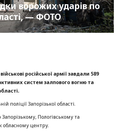
ідки ворожих ударів по
бласті, — ФОТО
nger
atsApp
Copy
ink
військові російської армії завдали 589
реактивних систем залпового вогню та
області.
ій поліції Запорізької області.
 Запорізькому, Пологівському та
ож обласному центру.