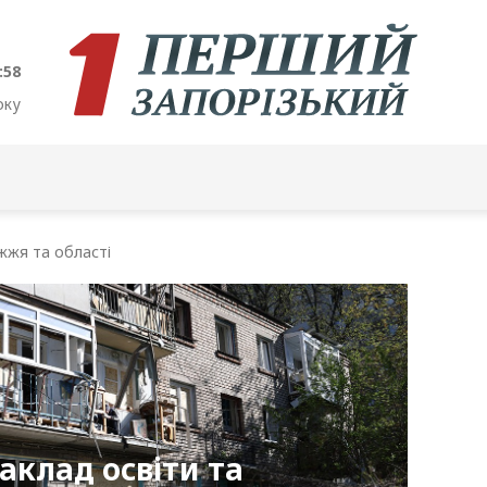
:59
оку
жжя та області
клад освіти та