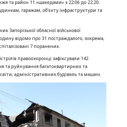
жя та район 11 «шахедами» з 22:06 до 22:20.
удинкам, гаражам, об’єкту інфраструктури та
ник Запорізької обласної військової
 годину відомо про 31 постраждалого, зокрема,
спіталізовані 7 поранених.
стрілів правоохоронці зафіксували 142
 та руйнування багатоквартирних та
освіти, адміністративних будівель та машин.