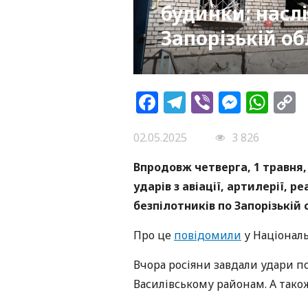
будинки: насл
Запорізькій о
Facebook
Telegram
Viber
Messe
Wh
L
02.05.2025
3 826
Впродовж четверга, 1 травня, 
ударів з авіації, артилерії, 
безпілотників по Запорізькій 
Про це
повідомили
у Національн
Вчора росіяни завдали удари по
Василівському районам. А так