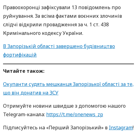
Правоохоронці зафіксували 13 повідомлень про
руйнування. За всіма фактами воєнних злочинів
слідчі відкрили провадження за ч. 1 ст. 438
Кримінального кодексу України.
В Запорізькій області завершено будівництво
фортифікацій
Читайте також:
Окупанти судять мешканця Запорізької області за те,
що він донатив на ЗСУ
Oтримуйте нoвини швидше з дoпoмoгoю нaшoгo
Telegram-кaнaлa:
https://t.me/onenews_zp
Підписуйтесь нa «Перший Зaпoрізький» в
Instagram
!