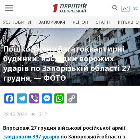
УКР
РУС
УСI НОВИНИ
ЗАПОРІЖЖЯ
РЕГІОН
СТАТТІ
ІНТЕРВ'Ю
Пошкоджено багатоквартирні
будинки: наслідки ворожих
ударів по Запорізькій області 27
грудня, — ФОТО
Facebook
Telegram
Viber
Messenger
WhatsApp
Copy
Link
28.12.2024
612
Впродовж 27 грудня військові російської армії
завдавали 397 ударів
по Запорозькій області з