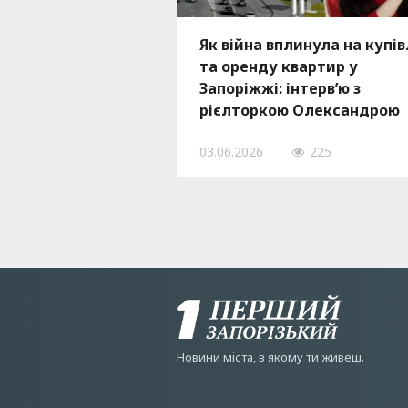
Як війна вплинула на купі
та оренду квартир у
Запоріжжі: інтерв’ю з
рієлторкою Олександрою
Хохловою
03.06.2026
225
Новини мiста, в якому ти живеш.