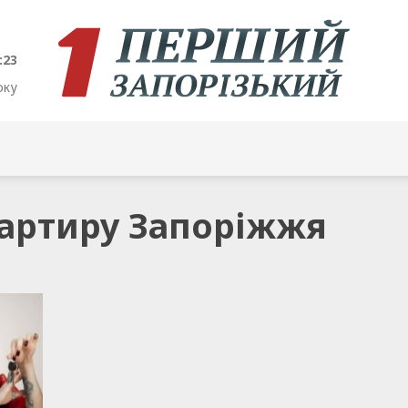
:23
оку
вартиру Запоріжжя