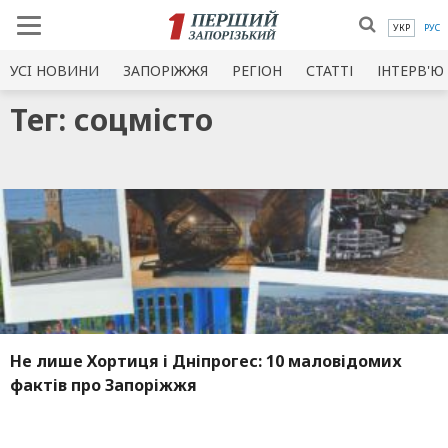
УКР
РУС
УСI НОВИНИ
ЗАПОРІЖЖЯ
РЕГІОН
СТАТТІ
ІНТЕРВ'Ю
Тег: соцмісто
Не лише Хортиця і Дніпрогес: 10 маловідомих
фактів про Запоріжжя