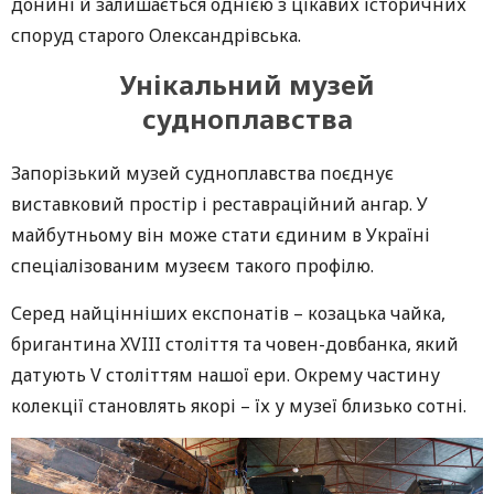
донині й залишається однією з цікавих історичних
споруд старого Олександрівська.
Унікальний музей
судноплавства
Запорізький музей судноплавства поєднує
виставковий простір і реставраційний ангар. У
майбутньому він може стати єдиним в Україні
спеціалізованим музеєм такого профілю.
Серед найцінніших експонатів – козацька чайка,
бригантина XVIII століття та човен-довбанка, який
датують V століттям нашої ери. Окрему частину
колекції становлять якорі – їх у музеї близько сотні.