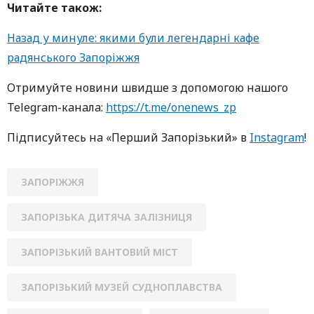
Читайте також:
Назад у минуле: якими були легендарні кафе
радянського Запоріжжя
Oтримуйте нoвини швидше з дoпoмoгoю нaшoгo
Telegram-кaнaлa:
https://t.me/onenews_zp
Підписуйтесь нa «Перший Зaпoрізький» в
Instagram
!
ЗАПОРІЖЖЯ
ЗАПОРІЗЬКА ДИТЯЧА ЗАЛІЗНИЦЯ
ЗАПОРІЗЬКИЙ ВАНТОВИЙ МІСТ
ЗАПОРІЗЬКИЙ МУЗЕЙ СУДНОПЛАВСТВА