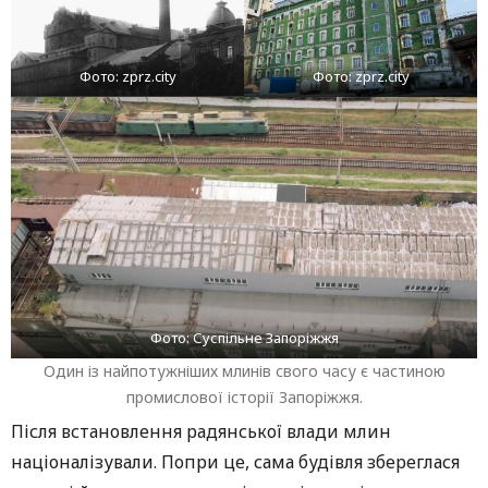
Фото: zprz.city
Фото: zprz.city
Фото: Суспільне Запоріжжя
Один із найпотужніших млинів свого часу є частиною
промислової історії Запоріжжя.
Після встановлення радянської влади млин
націоналізували. Попри це, сама будівля збереглася