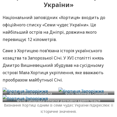
України»
Національний заповідник «Хортиця» входить до
офіційного списку «Семи чудес України». Це
найбільший острів на Дніпрі, довжина якого
перевищує 12 кілометрів.
Саме з Хортицею пов’язана історія українського
козацтва та Запорозької Січі. У XVI столітті князь
Дмитро Вишневецький збудував на сусідньому
острові Мала Хортиця укріплення, яке вважають
прообразом майбутньої Січі.
Фото: Запорізька обласна
Фото: Wikimedia Commons
державна адміністрація
Фото: Запорізька обласна державна адміністрація
Визнання Хортиці одним із семи чудес України підкреслює її
історичне значення.