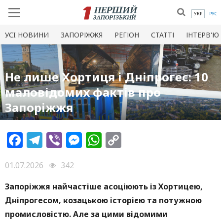
УКР
РУС
УСI НОВИНИ
ЗАПОРІЖЖЯ
РЕГІОН
СТАТТІ
ІНТЕРВ'Ю
Не лише Хортиця і Дніпрогес: 10
маловідомих фактів про
Запоріжжя
Facebook
Telegram
Viber
Messenger
WhatsApp
Copy
Link
01.07.2026
342
Запоріжжя найчастіше асоціюють із Хортицею,
Дніпрогесом, козацькою історією та потужною
промисловістю. Але за цими відомими