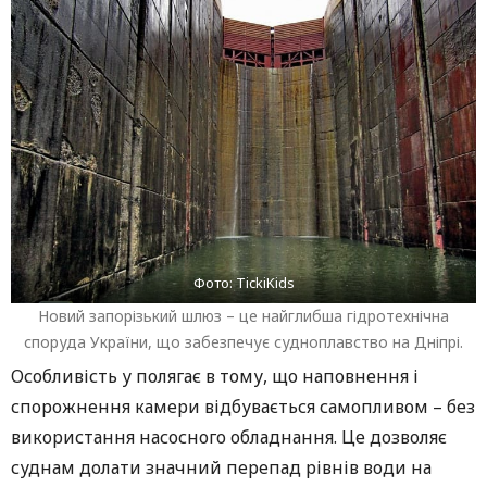
Фото: TickiKids
Новий запорізький шлюз – це найглибша гідротехнічна
споруда України, що забезпечує судноплавство на Дніпрі.
Особливість у полягає в тому, що наповнення і
спорожнення камери відбувається самопливом – без
використання насосного обладнання. Це дозволяє
суднам долати значний перепад рівнів води на