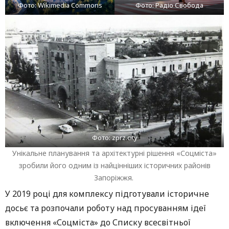
Фото: Wikimedia Commons
Фото: Радіо Свобода
Фото: zprz.city
Унікальне планування та архітектурні рішення «Соцміста»
зробили його одним із найцінніших історичних районів
Запоріжжя.
У 2019 році для комплексу підготували історичне
досьє та розпочали роботу над просуванням ідеї
включення «Соцміста» до Списку всесвітньої