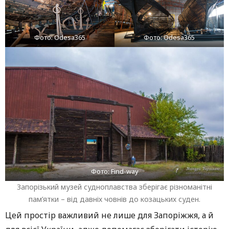
Фото: Odesa365
Фото: Odesa365
Фото: Find-way
Запорізький музей судноплавства зберігає різноманітні
пам’ятки – від давніх човнів до козацьких суден.
Цей простір важливий не лише для Запоріжжя, а й