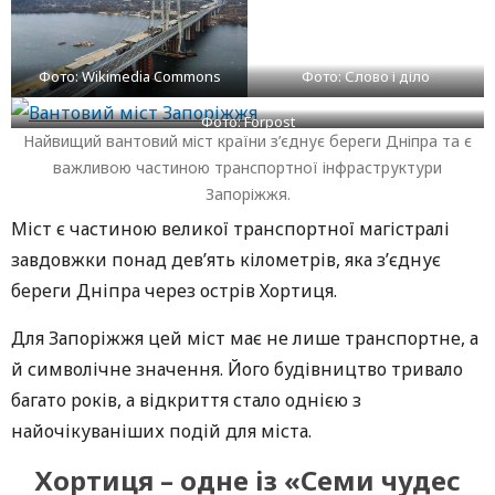
Фото: Wikimedia Commons
Фото: Слово і діло
Фото: Forpost
Найвищий вантовий міст країни з’єднує береги Дніпра та є
важливою частиною транспортної інфраструктури
Запоріжжя.
Міст є частиною великої транспортної магістралі
завдовжки понад дев’ять кілометрів, яка з’єднує
береги Дніпра через острів Хортиця.
Для Запоріжжя цей міст має не лише транспортне, а
й символічне значення. Його будівництво тривало
багато років, а відкриття стало однією з
найочікуваніших подій для міста.
Хортиця – одне із «Семи чудес