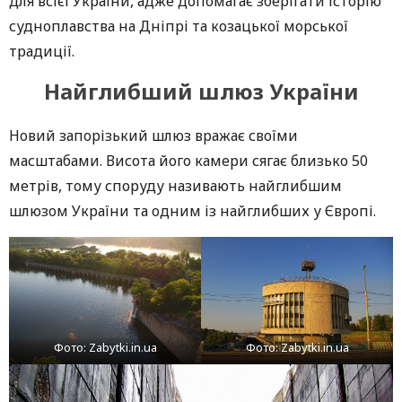
для всієї України, адже допомагає зберігати історію
судноплавства на Дніпрі та козацької морської
традиції.
Найглибший шлюз України
Новий запорізький шлюз вражає своїми
масштабами. Висота його камери сягає близько 50
метрів, тому споруду називають найглибшим
шлюзом України та одним із найглибших у Європі.
Фото: Zabytki.in.ua
Фото: Zabytki.in.ua