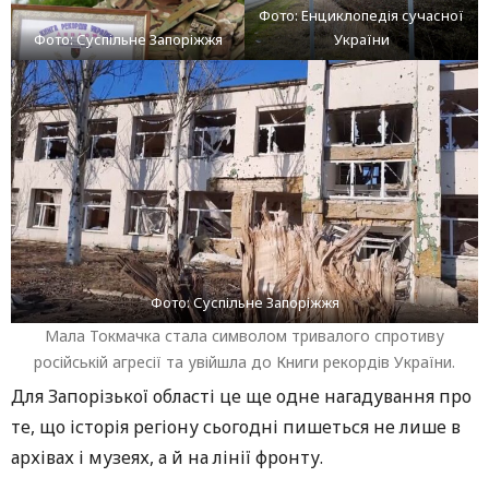
Фото: Енциклопедія сучасної
Фото: Суспільне Запоріжжя
України
Фото: Суспільне Запоріжжя
Мала Токмачка стала символом тривалого спротиву
російській агресії та увійшла до Книги рекордів України.
Для Запорізької області це ще одне нагадування про
те, що історія регіону сьогодні пишеться не лише в
архівах і музеях, а й на лінії фронту.