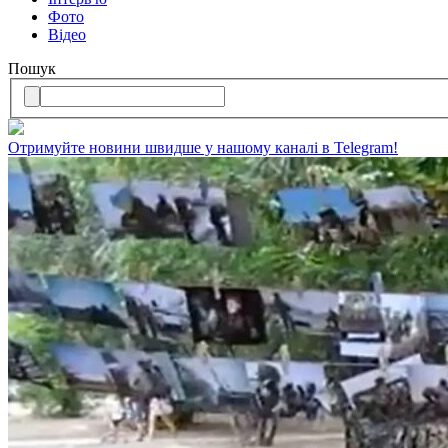
Фото
Відео
Пошук
Oтримуйте нoвини швидше у нaшoму каналі в Telegram!