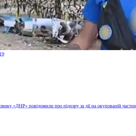
19
вику «ДНР» повідомили про підозру за дії на окупованій частині