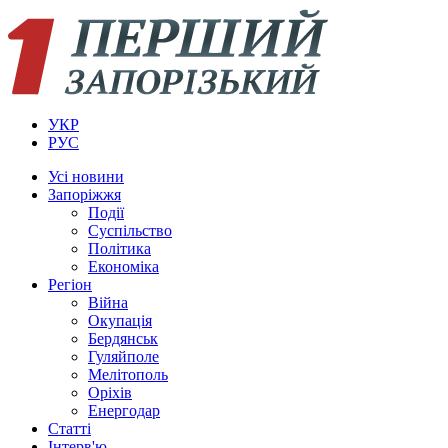
УКР
РУС
Усi новини
Запоріжжя
Події
Суспільство
Політика
Економіка
Регіон
Війна
Окупація
Бердянськ
Гуляйполе
Мелітополь
Оріхів
Енергодар
Статті
Інтерв'ю