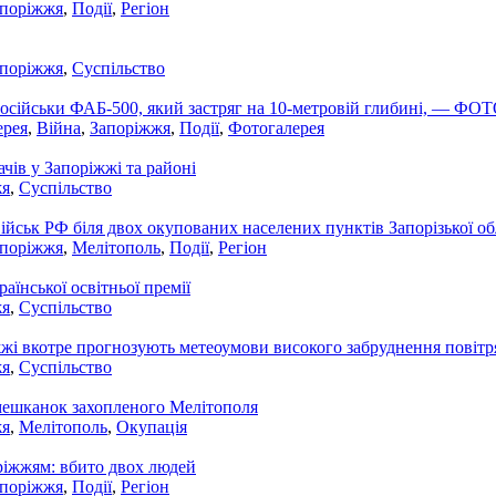
апоріжжя
,
Події
,
Регіон
апоріжжя
,
Суспільство
російськи ФАБ-500, який застряг на 10-метровій глибині, — ФО
ерея
,
Війна
,
Запоріжжя
,
Події
,
Фотогалерея
чів у Запоріжжі та районі
жя
,
Суспільство
ійськ РФ біля двох окупованих населених пунктів Запорізької об
апоріжжя
,
Мелітополь
,
Події
,
Регіон
аїнської освітньої премії
жя
,
Суспільство
жі вкотре прогнозують метеоумови високого забруднення повітр
жя
,
Суспільство
 мешканок захопленого Мелітополя
жя
,
Мелітополь
,
Окупація
оріжжям: вбито двох людей
апоріжжя
,
Події
,
Регіон