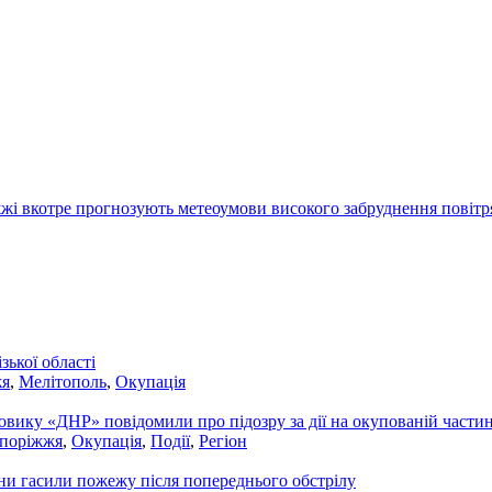
жі вкотре прогнозують метеоумови високого забруднення повітр
ької області
жя
,
Мелітополь
,
Окупація
вику «ДНР» повідомили про підозру за дії на окупованій частині
апоріжжя
,
Окупація
,
Події
,
Регіон
они гасили пожежу після попереднього обстрілу