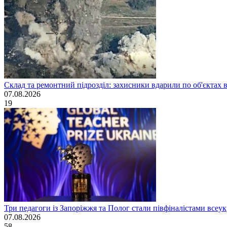
Склад та ремонтний підрозділ: захисники вдарили по об'єктах в
07.08.2026
19
Три педагоги із Запоріжжя та Полог стали півфіналістами всеукр
07.08.2026
58