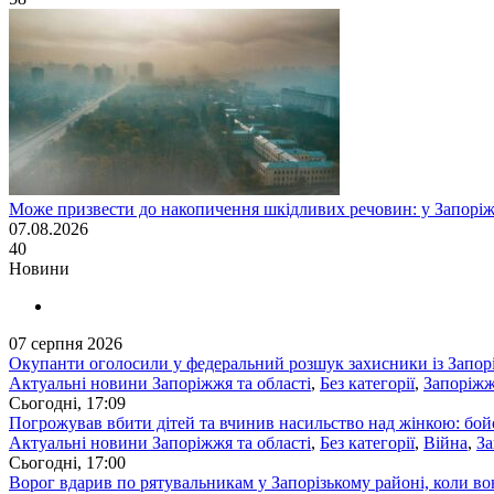
Може призвести до накопичення шкідливих речовин: у Запоріж
07.08.2026
40
Новини
07 серпня 2026
Окупанти оголосили у федеральний розшук захисники із Запоріз
Актуальні новини Запоріжжя та області
,
Без категорії
,
Запоріж
Сьогоднi, 17:09
Погрожував вбити дітей та вчинив насильство над жінкою: бойо
Актуальні новини Запоріжжя та області
,
Без категорії
,
Війна
,
З
Сьогоднi, 17:00
Ворог вдарив по рятувальникам у Запорізькому районі, коли в