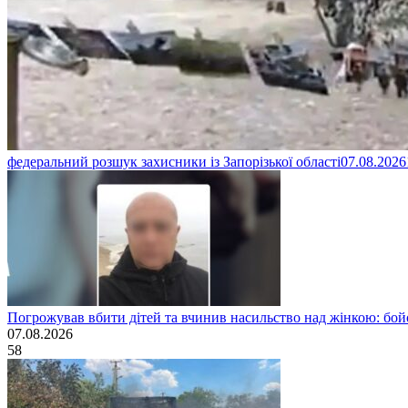
федеральний розшук захисники із Запорізької області
07.08.2026
Погрожував вбити дітей та вчинив насильство над жінкою: бойо
07.08.2026
58