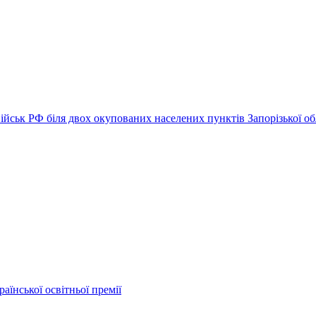
ійськ РФ біля двох окупованих населених пунктів Запорізької об
аїнської освітньої премії