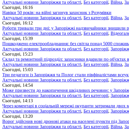
Актуальні новини Запоріжжя та області
,
Без категорії
,
Війна
,
З
Сьогоднi, 16:16
Навіки 50 років: на війні загинув захисник з Розумівки
Актуальні новини Запоріжжя та області
,
Без категорії
,
Війна
,
З
Сьогоднi, 16:12
Роботи тривали три дні: у Запоріжжі надзвичайники знищили 
Актуальні новини Запоріжжя та області
,
Без категорії
,
Відеогал
Сьогоднi, 15:39
Пошкоджено електрообладнання: без світла понад 5000 спожива
Актуальні новини Запоріжжя та області
,
Без категорії
,
Запоріж
Сьогоднi, 15:23
Склад та ремонтний підрозділ: захисники вдарили по об'єктах в
Актуальні новини Запоріжжя та області
,
Без категорії
,
Війна
,
З
Сьогоднi, 15:03
Три педагоги із Запоріжжя та Полог стали півфіналістами всеукр
Актуальні новини Запоріжжя та області
,
Без категорії
,
Запоріж
Сьогоднi, 14:54
Може призвести до накопичення шкідливих речовин: у Запоріж
Актуальні новини Запоріжжя та області
,
Без категорії
,
Запоріж
Сьогоднi, 14:13
Через коментарі в соціальній мережі окупанти затримали двох
Актуальні новини Запоріжжя та області
,
Без категорії
,
Запоріж
Сьогоднi, 13:20
Ворог здійснив нові дронові атаки на населені пункти під Зап
Актуальні новини Запоріжжя та області
,
Без категорії
,
Війна
,
З