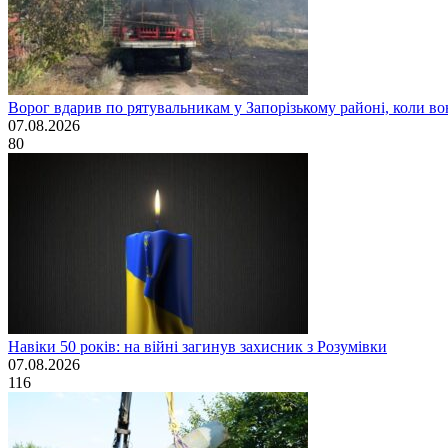
Ворог вдарив по рятувальникам у Запорізькому районі, коли в
07.08.2026
80
Навіки 50 років: на війні загинув захисник з Розумівки
07.08.2026
116