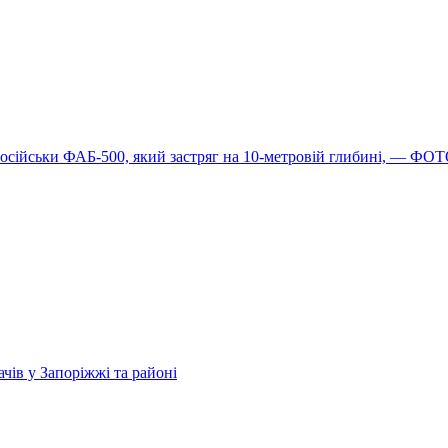
російськи ФАБ-500, який застряг на 10-метровій глибині, — ФО
чів у Запоріжжі та районі