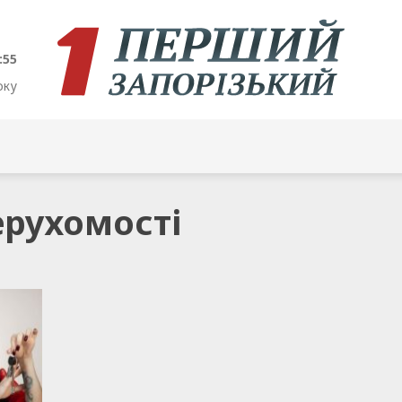
:55
оку
ерухомості