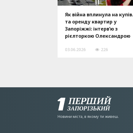
Як війна вплинула на купі
та оренду квартир у
Запоріжжі: інтерв’ю з
рієлторкою Олександрою
Хохловою
03.06.2026
226
Новини мiста, в якому ти живеш.