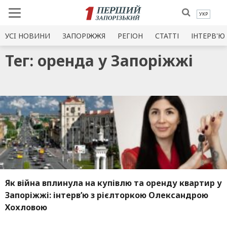
УКР
УСI НОВИНИ
ЗАПОРІЖЖЯ
РЕГІОН
СТАТТІ
ІНТЕРВ'Ю
Тег: оренда у Запоріжжі
Як війна вплинула на купівлю та оренду квартир у
Запоріжжі: інтерв’ю з рієлторкою Олександрою
Хохловою