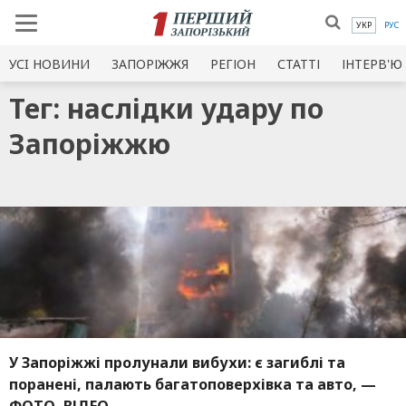
УКР
РУС
УСI НОВИНИ
ЗАПОРІЖЖЯ
РЕГІОН
СТАТТІ
ІНТЕРВ'Ю
Тег: наслідки удару по
Запоріжжю
У Запоріжжі пролунали вибухи: є загиблі та
поранені, палають багатоповерхівка та авто, —