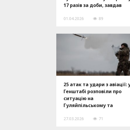
17 разів за доби, завдав
ударів з авіації
01.04.2026
89
25 атак та удари з авіації: 
Генштабі розповіли про
ситуацію на
Гуляйпільському та
Оріхівському напрямках з
27.03.2026
71
добу