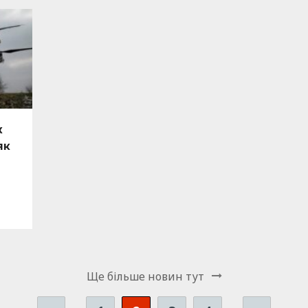
х
як
Ще бiльше новин тут