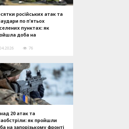
сятки російських атак та
іаудари по п'ятьох
селених пунктах: як
ойшла доба на
порізькому фронті
04.2026
76
над 20 атак та
іаобстріли: як пройшли
ба на запорізькому фронті