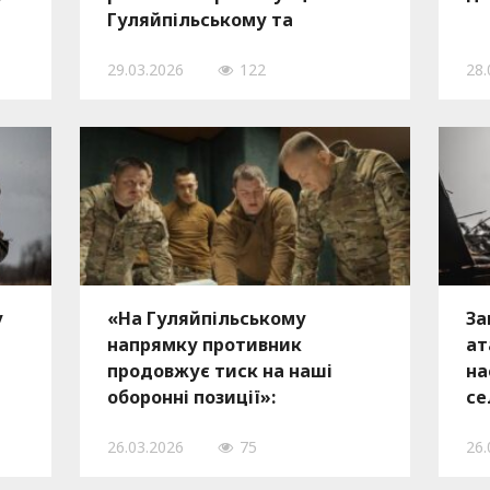
Гуляйпільському та
Оріхівському напрямках за
29.03.2026
122
28.
добу
у
«На Гуляйпільському
За
напрямку противник
ат
продовжує тиск на наші
на
оборонні позиції»:
се
а
головнокомандувач ЗСУ
26.03.2026
75
26.
відвідав воїнів на Півдні, —
ФОТО