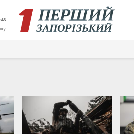
:49
оку