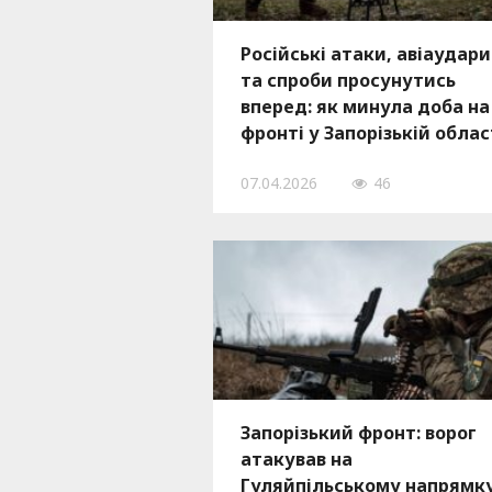
Російські атаки, авіаудари
та спроби просунутись
вперед: як минула доба на
фронті у Запорізькій облас
07.04.2026
46
Запорізький фронт: ворог
атакував на
Гуляйпільському напрямк