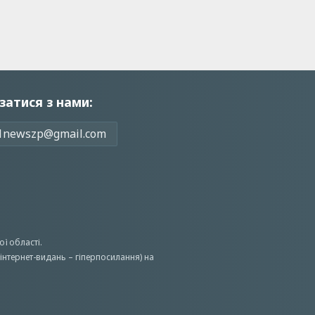
затися з нами:
1newszp@gmail.com
ої області.
інтернет-видань – гіперпосилання) на