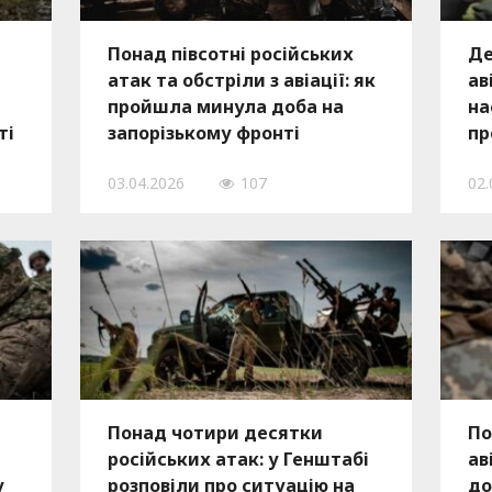
Понад півсотні російських
Де
атак та обстріли з авіації: як
ав
пройшла минула доба на
на
ті
запорізькому фронті
пр
за
03.04.2026
107
02.
Понад чотири десятки
По
російських атак: у Генштабі
ав
у
розповіли про ситуацію на
до