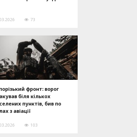
03.2026
73
порізький фронт: ворог
акував біля кількох
селених пунктів, бив по
лах з авіації
03.2026
103