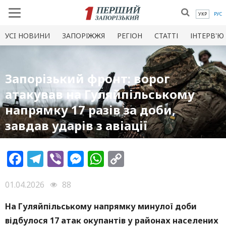
УКР
РУС
УСI НОВИНИ
ЗАПОРІЖЖЯ
РЕГІОН
СТАТТІ
ІНТЕРВ'Ю
Запорізький фронт: ворог
атакував на Гуляйпільському
напрямку 17 разів за доби,
завдав ударів з авіації
Facebook
Telegram
Viber
Messenger
WhatsApp
Copy
Link
01.04.2026
88
На Гуляйпільському напрямку минулої доби
відбулося 17 атак окупантів у районах населених