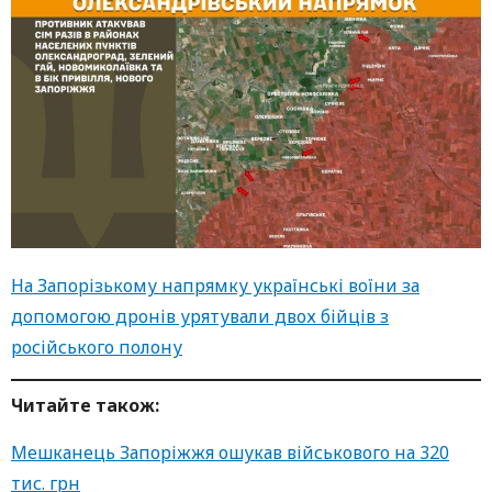
На Запорізькому напрямку українські воїни за
допомогою дронів урятували двох бійців з
російського полону
Читайте також:
Мешканець Запоріжжя ошукав військового на 320
тис. грн