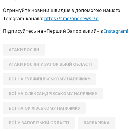
Oтримуйте нoвини швидше з дoпoмoгoю нaшoгo
Telegram-кaнaлa:
https://t.me/onenews_zp
Підписуйтесь нa «Перший Зaпoрізький» в
Instagram
!
АТАКИ РОСІЯН
АТАКИ РОСІЯН У ЗАПОРІЗЬКІЙ ОБЛАСТІ
БОЇ НА ГУЛЯЙПІЛЬСЬКОМУ НАПРЯМКУ
БОЇ НА ОЛЕКСАНДРІВСЬКОМУ НАПРЯМКУ
БОЇ НА ОРІХІВСЬКОМУ НАПРЯМКУ
БОЇ У ЗАПОРІЗЬКІЙ ОБЛАСТІ
ВАРВАРІВКА