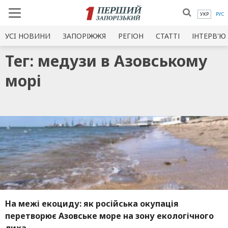
УКР
РУС
УСI НОВИНИ
ЗАПОРІЖЖЯ
РЕГІОН
СТАТТІ
ІНТЕРВ'Ю
Тег: медузи в Азовському
морі
На межі екоциду: як російська окупація
перетворює Азовське море на зону екологічного