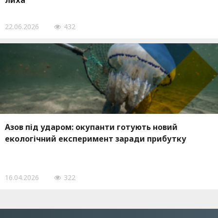
лиха
22.06.2026
432
Азов під ударом: окупанти готують новий
екологічний експеримент заради прибутку
16.04.2026
322