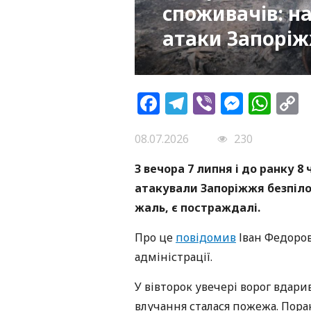
споживачів: н
атаки Запорі
Facebook
Telegram
Viber
Messe
Wh
L
08.07.2026
230
З вечора 7 липня і до ранку 8 
атакували Запоріжжя безпіл
жаль, є постраждалі.
Про це
повідомив
Іван Федоров,
адміністрації.
У вівторок увечері ворог вдари
влучання сталася пожежа. Поран