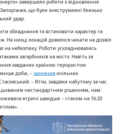
енерго» завершило роботи з відновлення
Запоріжжя, що були знеструмлені близько
ський удар.
ити обладнання та встановити характер та
 На низці локацій довелося чекати на дозвіл
л на небезпеку. Роботи ускладнювались
ками загарбників на місто. Навіть за
нення завданих країною-терористом
менше доби, –
зазначив
очільник
тасевський. – Втім, завдяки набутому за час
рацьованим нестандартним рішенням, нам
споживача втричі швидше – станом на 16:20
вітлом».