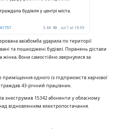
ерована авіабомба ударила по території
вані та пошкоджені будівлі. Поранень дістали
та жінка. Вони самостійно звернулися за
е приміщення одного із підприємств харчової
страждав 43-річний працівник.
рів знеструмив 15342 абоненти у обласному
 над відновленням електропостачання.