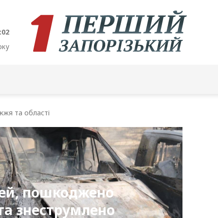
:03
оку
жжя та області
ей, пошкоджено
та знеструмлено