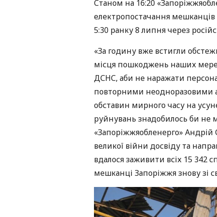
Станом на 16:20 «Запоріжжяобл
електропостачання мешканців 
5:30 ранку 8 липня через росій
«За годину вже встигли обстеж
місця пошкоджень наших мереж.
ДСНС, аби не наражати персона
повторними неодноразовими ата
обставин мирного часу на усу
руйнувань знадобилось би не 
«Запоріжжяобленерго» Андрій С
великої війни досвіду та нап
вдалося заживити всіх 15 342 
мешканці Запоріжжя знову зі с