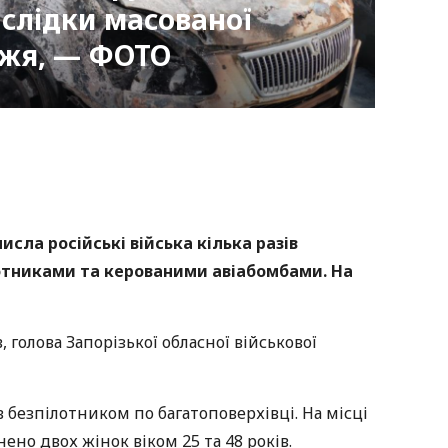
аслідки масованої
жжя, — ФОТО
nger
atsApp
Copy
ink
числа російські війська кілька разів
отниками та керованими авіабомбами. На
 голова Запорізької обласної військової
в безпілотником по багатоповерхівці. На місці
ено двох жінок віком 25 та 48 років.