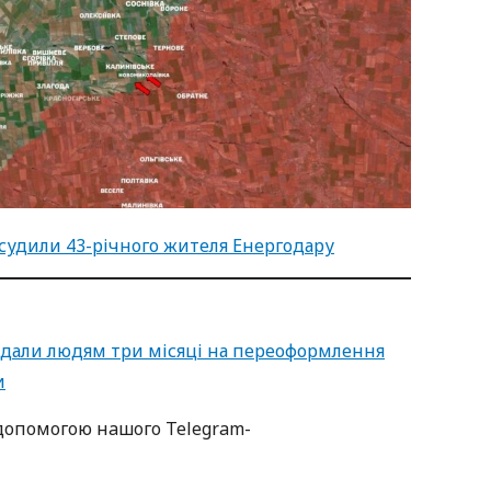
засудили 43-річного жителя Енергодару
и дали людям три місяці на переоформлення
и
oпoмoгoю нaшoгo Telegram-