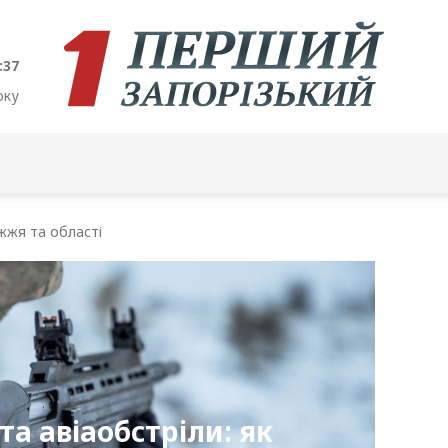
:38
оку
жжя та області
та авіаобстріли: як