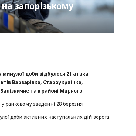
на запорізькому
nger
atsApp
Copy
ink
 минулої доби відбулося 21 атака
нктів Варварівка, Староукраїнка,
Залізничне та в районі Мирного.
 у ранковому зведенні 28 березня.
лої доби активних наступальних дій ворога