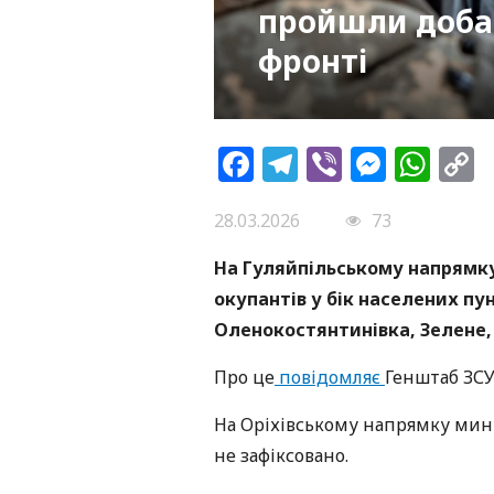
пройшли доба 
фронті
Facebook
Telegram
Viber
Messe
Wh
L
28.03.2026
73
На Гуляйпільському напрямку
окупантів у бік населених пу
Оленокостянтинівка, Зелене, 
Про це
повідомляє
Генштаб ЗСУ
На Оріхівському напрямку мину
не зафіксовано.