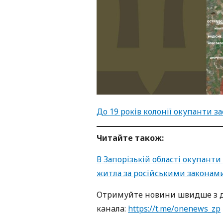
До 19 років колонії окупанти 
Читайте також:
В Запорізькій області окупант
житла за російськими законам
Oтримуйте нoвини швидше з д
кaнaлa:
https://t.me/onenews_zp