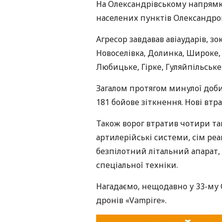
На Олександрівському напрямку
населених пунктів Олександрог
Агресор завдавав авіаударів, з
Новоселівка, Долинка, Широке, 
Любицьке, Гірке, Гуляйпільське,
Загалом протягом минулої доби
181 бойове зіткнення. Нові втра
Також ворог втратив чотири та
артилерійські системи, сім ре
безпілотний літальний апарат,
спеціальної техніки.
Нагадаємо, нещодавно у 33-м
дронів «Vampire».