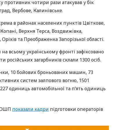
 противник чотири рази атакував у бік
рад, Вербове, Калинівське.
окрема в районах населених пунктів Цвіткове,
Копані, Верхня Терса, Воздвижівка,
 Оріхів та Преображенка Запорізької області.
 на всьому українському фронті зафіксовано
ти російських загарбників склали 1300 осіб.
нки, 10 бойових броньованих машин, 73
активних систем залпового вогню, 1501
 227 одиниць автомобільної та п’ять одиниць
у ОШП
показали кадри
підготовки операторів