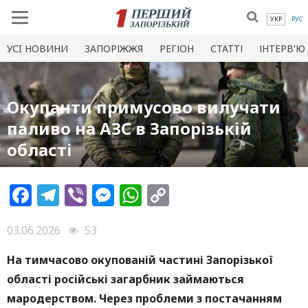
УКР
РУС
УСI НОВИНИ
ЗАПОРІЖЖЯ
РЕГІОН
СТАТТІ
ІНТЕРВ'Ю
Окупанти примусово вилучати
паливо на АЗС в Запорізькій
області
Facebook
Telegram
Viber
Messenger
WhatsApp
Copy
Link
03.06.2026
53
На тимчасово окупованій частині Запорізької
області російські загарбник займаються
мародерством. Через проблеми з постачанням