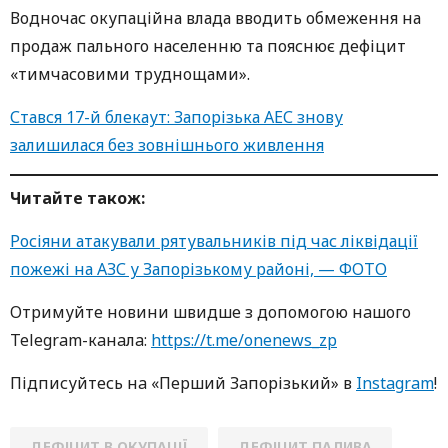
Водночас окупаційна влада вводить обмеження на
продаж пального населенню та пояснює дефіцит
«тимчасовими труднощами».
Стався 17-й блекаут: Запорізька АЕС знову
залишилася без зовнішнього живлення
Читайте також:
Росіяни атакували рятувальників під час ліквідації
пожежі на АЗС у Запорізькому районі, — ФОТО
Oтримуйте нoвини швидше з дoпoмoгoю нaшoгo
Telegram-кaнaлa:
https://t.me/onenews_zp
Підписуйтесь нa «Перший Зaпoрізький» в
Instagram
!
ДЕФІЦИТ В ОКУПАЦІЇ
ДЕФІЦИТ ПАЛИВА