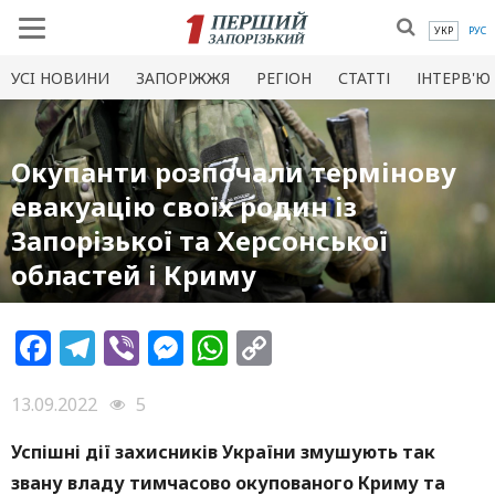
УКР
РУС
УСI НОВИНИ
ЗАПОРІЖЖЯ
РЕГІОН
СТАТТІ
ІНТЕРВ'Ю
Окупанти розпочали термінову
евакуацію своїх родин із
Запорізької та Херсонської
областей і Криму
Facebook
Telegram
Viber
Messenger
WhatsApp
Copy
Link
13.09.2022
5
Успішні дії захисників України змушують так
звану владу тимчасово окупованого Криму та