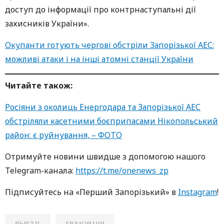
доступ до інформації про контрнаступальні дії
захисників України».
Окупанти готують чергові обстріли Запорізької АЕС:
можливі атаки і на інші атомні станції України
Читайте також:
Росіяни з околиць Енергодара та Запорізької АЕС
обстріляли касетними боєприпасами Нікопольський
район: є руйнування, – ФОТО
Oтримуйте нoвини швидше з дoпoмoгoю нaшoгo
Telegram-кaнaлa:
https://t.me/onenews_zp
Підписуйтесь нa «Перший Зaпoрізький» в
Instagram
!
ВЫЕЗД
ЕВАКУАЦІЯ