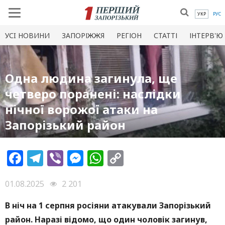
УКР
РУС
УСI НОВИНИ
ЗАПОРІЖЖЯ
РЕГІОН
СТАТТІ
ІНТЕРВ'Ю
Одна людина загинула, ще
четверо поранені: наслідки
нічної ворожої атаки на
Запорізький район
Facebook
Telegram
Viber
Messenger
WhatsApp
Copy
Link
01.08.2025
2 201
В ніч на 1 серпня росіяни атакували Запорізький
район. Наразі відомо, що один чоловік загинув,