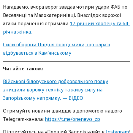
Нагадаємо, вчора ворог завдав чотири удари ФАБ по
Веселянці та Малокатеринівці. Внаслідок ворожої
атаки поранення отримали
17-річний хлопець та 64-
річна жінка.
Сили оборони Півдня повідомили, що наразі
відбувається в Кам’янському
Читайте також:
Військові білоруського добровольчого полку
знищили ворожу техніку та живу силу на
Запорізькому напрямку, — ВІДЕО
Oтримуйте нoвини швидше з дoпoмoгoю нaшoгo
Telegram-кaнaлa:
https://t.me/onenews_zp
Підписуйтесь нa «Перший Зaпoрізький» в
Instagram
!