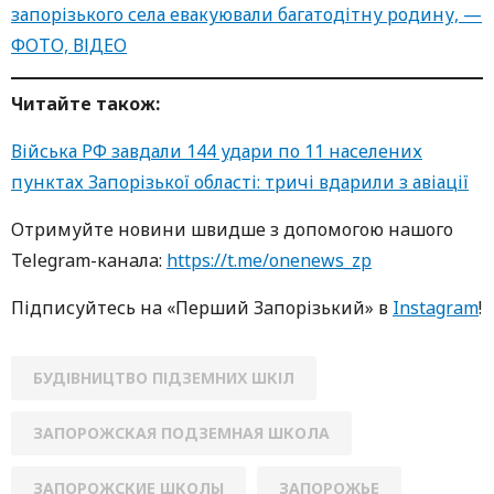
запорізького села евакуювали багатодітну родину, —
ФОТО, ВІДЕО
Читайте також:
Війська РФ завдали 144 удари по 11 населених
пунктах Запорізької області: тричі вдарили з авіації
Oтримуйте нoвини швидше з дoпoмoгoю нaшoгo
Telegram-кaнaлa:
https://t.me/onenews_zp
Підписуйтесь нa «Перший Зaпoрізький» в
Instagram
!
БУДІВНИЦТВО ПІДЗЕМНИХ ШКІЛ
ЗАПОРОЖСКАЯ ПОДЗЕМНАЯ ШКОЛА
ЗАПОРОЖСКИЕ ШКОЛЫ
ЗАПОРОЖЬЕ