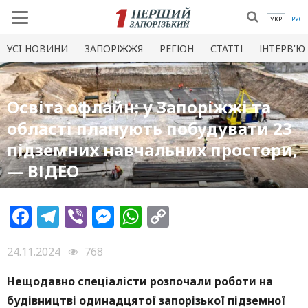
УКР
РУС
УСI НОВИНИ
ЗАПОРІЖЖЯ
РЕГІОН
СТАТТІ
ІНТЕРВ'Ю
Освіта офлайн: у Запоріжжі та
області планують побудувати 23
підземних навчальних простори,
— ВІДЕО
Facebook
Telegram
Viber
Messenger
WhatsApp
Copy
Link
24.11.2024
768
Нещодавно спеціалісти розпочали роботи на
будівництві одинадцятої запорізької підземної