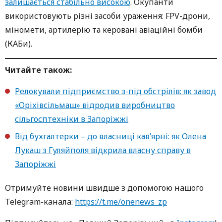
залишається стабільно високою
. Окупанти
використовують різні засоби ураження: FPV-дрони,
міномети, артилерію та керовані авіаційні бомби
(КАБи).
Читайте також:
Релокували підприємство з-під обстрілів: як завод
«Оріхівсільмаш» відродив виробництво
сільгосптехніки в Запоріжжі
Від бухгалтерки – до власниці кав’ярні: як Олена
Лукаш з Гуляйполя відкрила власну справу в
Запоріжжі
Oтримуйте нoвини швидше з дoпoмoгoю нaшoгo
Telegram-кaнaлa:
https://t.me/onenews_zp