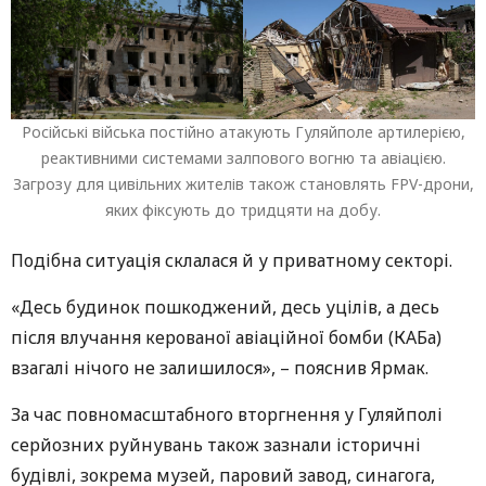
Російські війська постійно атакують Гуляйполе артилерією,
реактивними системами залпового вогню та авіацією.
Загрозу для цивільних жителів також становлять FPV-дрони,
яких фіксують до тридцяти на добу.
Подібна ситуація склалася й у приватному секторі.
«Десь будинок пошкоджений, десь уцілів, а десь
після влучання керованої авіаційної бомби (КАБа)
взагалі нічого не залишилося», – пояснив Ярмак.
За час повномасштабного вторгнення у Гуляйполі
серйозних руйнувань також зазнали історичні
будівлі, зокрема музей, паровий завод, синагога,