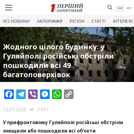
УКР
РУС
УСI НОВИНИ
ЗАПОРІЖЖЯ
РЕГІОН
СТАТТІ
ІНТЕРВ'Ю
Жодного цілого будинку: у
Гуляйполі російські обстріли
пошкодили всі 49
багатоповерхівок
Facebook
Telegram
Viber
Messenger
WhatsApp
Copy
Link
12.07.2025
3 051
У прифронтовому Гуляйполі російські обстріли
знищили або пошкодили всі об’єкти