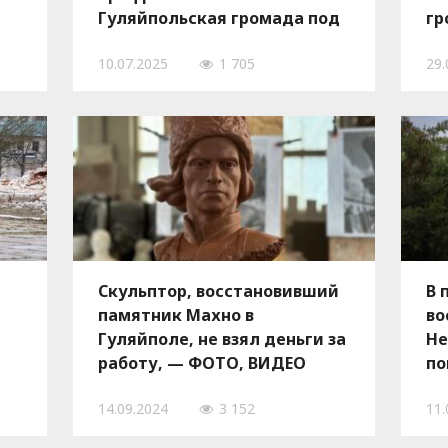
Гуляйпольская громада под
гр
ежедневными обстрелами
Гу
10.07.2025
1 705
29.
(ИНТЕРВЬЮ)
об
Скульптор, восстановивший
В 
памятник Махно в
во
Гуляйполе, не взял деньги за
Не
работу, — ФОТО, ВИДЕО
по
—
14.09.2024
3 152
11.