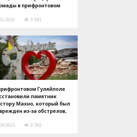
омады в прифронтовом
ляйполе Запорожской
05.2025
3 393
ласти, — ВИДЕО
прифронтовом Гуляйполе
сстановили памятник
стору Махно, который был
врежден из-за обстрелов,
 ФОТО
09.2024
3 782