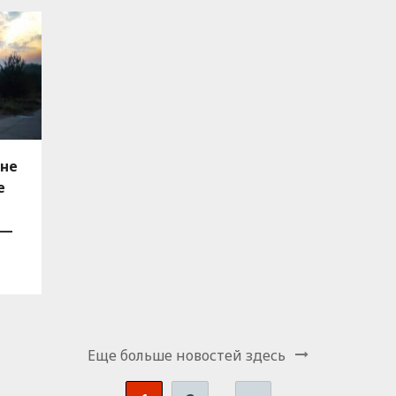
яне
е
в—
Еще больше новостей здесь