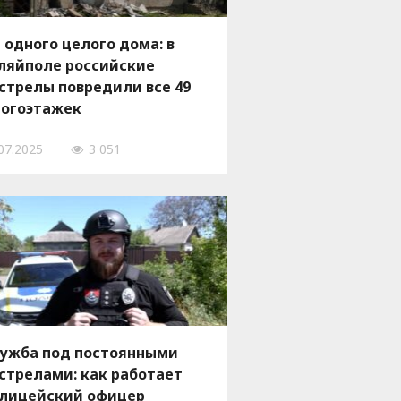
 одного целого дома: в
ляйполе российские
стрелы повредили все 49
огоэтажек
07.2025
3 051
ужба под постоянными
стрелами: как работает
лицейский офицер