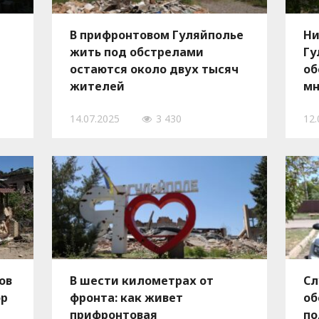
В прифронтовом Гуляйполье
Ни
жить под обстрелами
Гу
остаются около двух тысяч
об
жителей
мн
14.07.2025
3 430
12.
ов
В шести километрах от
Сл
эр
фронта: как живет
об
прифронтовая
по