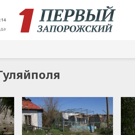
:15
ода
 Гуляйполя