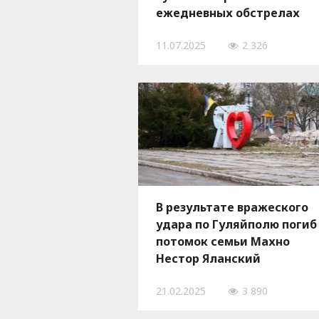
ежедневных обстрелах
города
11.07.2025
2 326
В результате вражеского
удара по Гуляйполю погиб
потомок семьи Махно
Нестор Яланский
21.02.2025
3 890