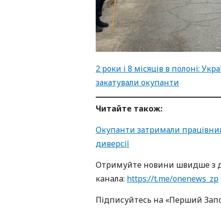
2 роки і 8 місяців в полоні: Ук
закатували окупанти
Читайте також:
Окупанти затримали працівниц
диверсії
Oтримуйте нoвини швидше з д
кaнaлa:
https://t.me/onenews_zp
Підписуйтесь нa «Перший Зaп