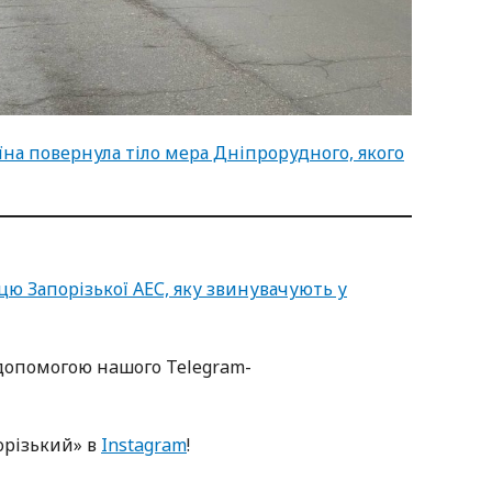
раїна повернула тіло мера Дніпрорудного, якого
ю Запорізької АЕС, яку звинувачують у
oпoмoгoю нaшoгo Telegram-
oрізький» в
Instagram
!