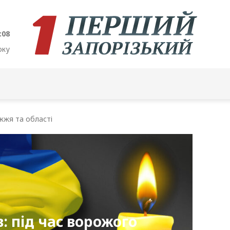
:09
оку
жжя та області
в: під час ворожого