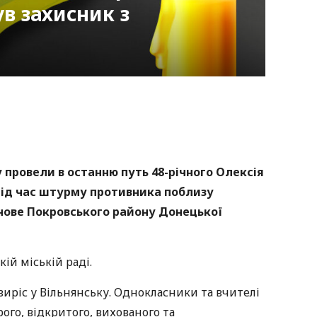
в захисник з
nger
atsApp
Copy
ink
у провели в останню путь 48-річного Олексія
під час штурму противника поблизу
нове Покровського району Донецької
кій міській раді.
виріс у Вільнянську. Однокласники та вчителі
рого, відкритого, вихованого та