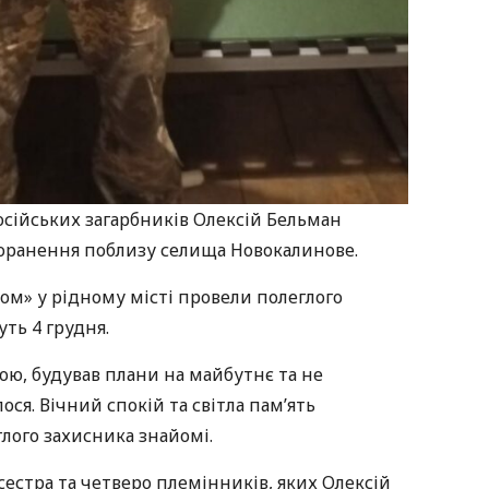
осійських загарбників Олексій Бельман
поранення поблизу селища Новокалинове.
» у рідному місті провели полеглого
ть 4 грудня.
ю, будував плани на майбутнє та не
ося. Вічний спокій та світла пам’ять
глого захисника знайомі.
сестра та четверо племінників, яких Олексій