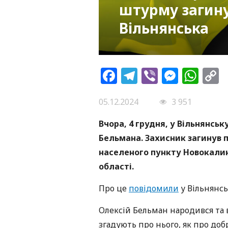
штурму загину
Вільнянська
Facebook
Telegram
Viber
Messe
Wh
L
05.12.2024
3 951
Вчора, 4 грудня, у Вільнянськ
Бельмана. Захисник загинув 
населеного пункту Новокали
області.
Про це
повідомили
у Вільнянсь
Олексій Бельман народився та 
згадують про нього, як про доб