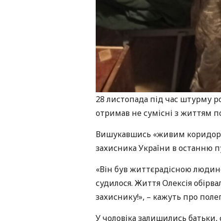
28 листопада під час штурму р
отримав не сумісні з життям 
Вишукавшись «живим коридором
захисника України в останню пу
«Він був життєрадісною людино
судилося. Життя Олексія обірвал
захиснику!», – кажуть про поле
У чоловіка залишились батьки, 