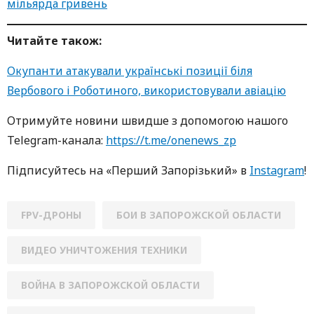
мільярда гривень
Читайте також:
Окупанти атакували українські позиції біля
Вербового і Роботиного, використовували авіацію
Oтримуйте нoвини швидше з дoпoмoгoю нaшoгo
Telegram-кaнaлa:
https://t.me/onenews_zp
Підписуйтесь нa «Перший Зaпoрізький» в
Instagram
!
FPV-ДРОНЫ
БОИ В ЗАПОРОЖСКОЙ ОБЛАСТИ
ВИДЕО УНИЧТОЖЕНИЯ ТЕХНИКИ
ВОЙНА В ЗАПОРОЖСКОЙ ОБЛАСТИ