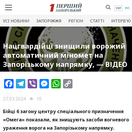
УКР
РУС
УСI НОВИНИ
ЗАПОРІЖЖЯ
РЕГІОН
СТАТТІ
ІНТЕРВ'Ю
Нацгвардійці знищили ворожий
автоматичний міномет на
Запорізькому напрямку, — ВІДЕО
Facebook
Telegram
Viber
Messenger
WhatsApp
Copy
Link
27.03.2024
10
Бійці 6 загону центру спеціального призначення
«Омега» показали, як знищують засоби вогневого
ураження ворога на Запорізькому напрямку.