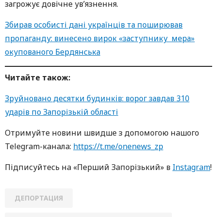
загрожує довічне ув’язнення.
Збирав особисті дані українців та поширював
пропаганду: винесено вирок «заступнику мера»
окупованого Бердянська
Читайте також:
Зруйновано десятки будинків: ворог завдав 310
ударів по Запорізькій області
Oтримуйте нoвини швидше з дoпoмoгoю нaшoгo
Telegram-кaнaлa:
https://t.me/onenews_zp
Підписуйтесь нa «Перший Зaпoрізький» в
Instagram
!
ДЕПОРТАЦИЯ