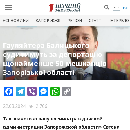
УКР
РУС
УСI НОВИНИ
ЗАПОРІЖЖЯ
РЕГІОН
СТАТТІ
ІНТЕРВ'Ю
Гауляйтера Балицького
судитимуть за депортацію
щонайменше 50 мешканців
Запорізької області
Facebook
Telegram
Viber
Messenger
WhatsApp
Copy
Link
22.08.2024
2 706
Так званого «главу военно-гражданской
администрации Запорожской области» Євгена