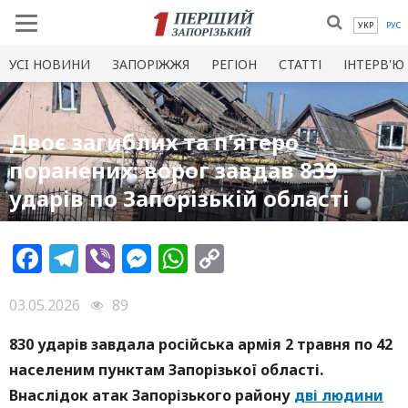
УКР
РУС
УСI НОВИНИ
ЗАПОРІЖЖЯ
РЕГІОН
СТАТТІ
ІНТЕРВ'Ю
Двоє загиблих та п’ятеро
поранених: ворог завдав 839
ударів по Запорізькій області
Facebook
Telegram
Viber
Messenger
WhatsApp
Copy
Link
03.05.2026
89
830 ударів завдала російська армія 2 травня по 42
населеним пунктам Запорізької області.
Внаслідок атак Запорізького району
дві людини