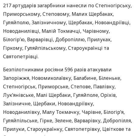
217 артударів загарбники нанесли по Степногірську,
Приморському, Степовому, Малих Щербаках,
Гуляйполю, Залізничному, Щербаках, Новоандріївці,
Новоданилівці, Малій Токмачці, Чарівному,
Білогір’ю, Варварівці, Добропіллю, Прилуках,
Гіркому, Гуляйпільському, Староукраїнці та
Святопетрівці.
Безпілотниками росіяни 596 разів атакували
Запоріжжя, Новомиколаївку, Балабине, Біленьке,
Степногірськ, Приморське, Степове, Павлівку,
Лук’янівське, Малі Щербаки, Гуляйполе, Оріхів,
Залізничне, Щербаки, Новоандріївку,
Новоданилівку, Малу Токмачку, Чарівне, Білогір’я,
Гуляйпільське, Гірке, Зелене, Варварівку, Добропілля,
Прилуки, Староукраїнку, Святопетрівку, Цвіткове та