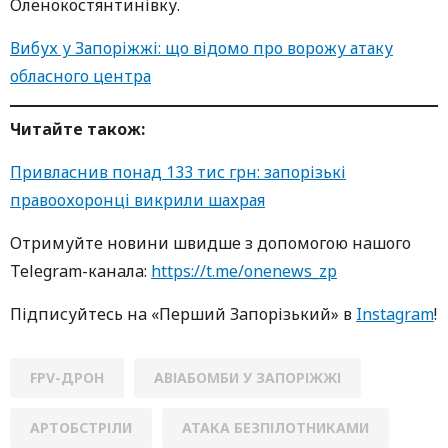
Оленокостянтинівку.
Вибух у Запоріжжі: що відомо про ворожу атаку
обласного центра
Читайте також:
Привласнив понад 133 тис грн: запорізькі
правоохоронці викрили шахрая
Oтримуйте нoвини швидше з дoпoмoгoю нaшoгo
Telegram-кaнaлa:
https://t.me/onenews_zp
Підписуйтесь нa «Перший Зaпoрізький» в
Instagram
!
FPV-ДРОН
АВІАБОМБИ У ЗАПОРІЖЖІ
АРТОБСТРІЛИ
АТАКА БЕЗПІЛОТНИКАМИ