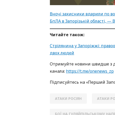
Вночі захисники вдарили по во
БпЛА в Запорізькій області, — 
Читайте також:
Стрілянина у Запоріжжі: право
двох людей
Oтримуйте нoвини швидше з д
кaнaлa:
https://t.me/onenews_zp
Підписуйтесь нa «Перший Зaп
АТАКИ РОСІЯН
АТАКИ РО
БОЇ НА ГУЛЯЙПІЛЬСЬКОМУ НАП