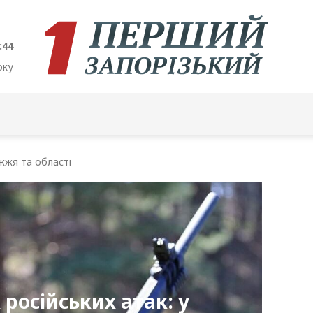
:45
оку
жжя та області
російських атак: у