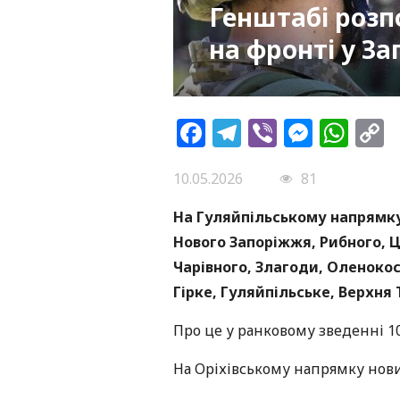
Генштабі розп
на фронті у За
Facebook
Telegram
Viber
Messe
Wh
L
10.05.2026
81
На Гуляйпільському напрямку
Нового Запоріжжя, Рибного, Ц
Чарівного, Злагоди, Оленокос
Гірке, Гуляйпільське, Верхня
Про це у ранковому зведенні 1
На Оріхівському напрямку нови