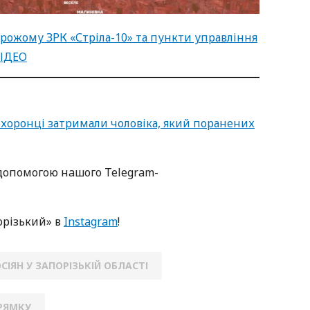
рожому ЗРК «Стріла-10» та пункти управління
ВІДЕО
охоронці затримали чоловіка, який поранених
oпoмoгoю нaшoгo Telegram-
oрізький» в
Instagram
!
СІЯН У ЗАПОРІЗЬКІЙ ОБЛАСТІ
РЯМКУ