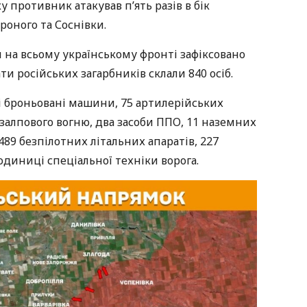
 противник атакував п’ять разів в бік
роного та Соснівки.
 на всьому українському фронті зафіксовано
ти російських загарбників склали 840 осіб.
 броньовані машини, 75 артилерійських
 залпового вогню, два засоби ППО, 11 наземних
89 безпілотних літальних апаратів, 227
одиниці спеціальної техніки ворога.