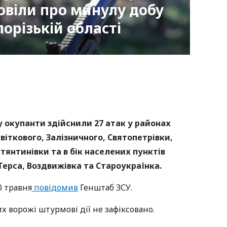
овіли про минулу добу
порізькій області
nger
atsApp
Copy
ink
 окупанти здійснили 27 атак у районах
віткового, Залізничного, Святопетрівки,
тянтинівки та в бік населених пунктів
 Терса, Воздвижівка та Староукраїнка.
0 травня
повідомив
Генштаб ЗСУ.
х ворожі штурмові дії не зафіксовано.