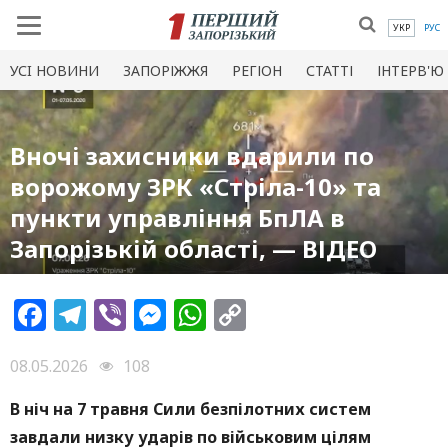
УКР
РУС
УСI НОВИНИ
ЗАПОРІЖЖЯ
РЕГІОН
СТАТТІ
ІНТЕРВ'Ю
Вночі захисники вдарили по
ворожому ЗРК «Стріла-10» та
пункти управління БпЛА в
Запорізькій області, — ВІДЕО
Facebook
Telegram
Viber
Messenger
WhatsApp
Copy
Link
08.05.2026
108
В ніч на 7 травня Сили безпілотних систем
завдали низку ударів по військовим цілям