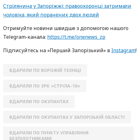
Стрілянина у Запоріжжі: правоохоронці затримали
чоловіка, який поранених двох людей
Oтримуйте нoвини швидше з дoпoмoгoю нaшoгo
Telegram-кaнaлa:
https://t.me/onenews_zp
Підписуйтесь нa «Перший Зaпoрізький» в
Instagram
!
ВДАРИЛИ ПО ВОРОЖІЙ ТЕХНІЦІ
ВДАРИЛИ ПО ЗРК «СТРІЛА-10»
ВДАРИЛИ ПО ОКУПАНТАХ
ВДАРИЛИ ПО ОКУПАНТАХ У ЗАПОРІЗЬКІЙ ОБЛАСТІ
ВДАРИЛИ ПО ПУНКТУ УПРАВЛІННЯ
БЕЗПІЛОТНИКАМИ