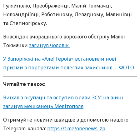
Гуляйполю, Преображенці, Малій Токмачці,
Новоандріївці, Роботиному, Левадному, Малинівці
та Степногірську.
Внаслідок вчорашнього ворожого обстрілу Малої
Токмачки
загинув чоловік.
У Запоріжжі на «Алеї Героїв» встановили нові
призми з портретами полеглих захисників, – ФОТО
Читайте також:
Виїхав з окупації та вступив в лави ЗСУ: на війні
загинув мешканець Мелітополя
Oтримуйте нoвини швидше з дoпoмoгoю нaшoгo
Telegram-кaнaлa:
https://t.me/onenews_zp