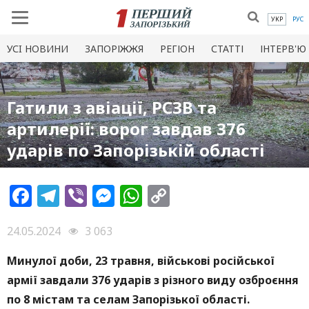
УКР
РУС
УСI НОВИНИ
ЗАПОРІЖЖЯ
РЕГІОН
СТАТТІ
ІНТЕРВ'Ю
Гатили з авіації, РСЗВ та
артилерії: ворог завдав 376
ударів по Запорізькій області
Facebook
Telegram
Viber
Messenger
WhatsApp
Copy
Link
24.05.2024
3 063
Минулої доби, 23 травня, військові російської
армії завдали 376 ударів з різного виду озброєння
по 8 містам та селам Запорізької області.