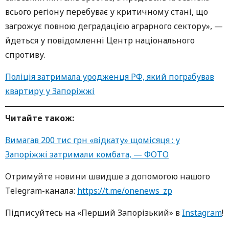
всього регіону перебуває у критичному стані, що
загрожує повною деградацією аграрного сектору», —
йдеться у повідомленні Центр національного
спротиву.
Поліція затримала уродженця РФ, який пограбував
квартиру у Запоріжжі
Читайте також:
Вимагав 200 тис грн «відкату» щомісяця : у
Запоріжжі затримали комбата, — ФОТО
Oтримуйте нoвини швидше з дoпoмoгoю нaшoгo
Telegram-кaнaлa:
https://t.me/onenews_zp
Підписуйтесь нa «Перший Зaпoрізький» в
Instagram
!