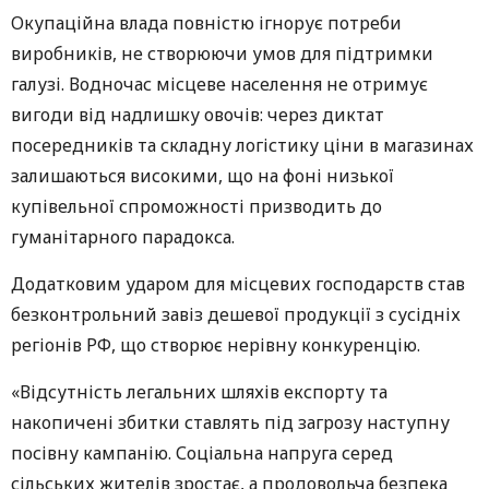
Окупаційна влада повністю ігнорує потреби
виробників, не створюючи умов для підтримки
галузі. Водночас місцеве населення не отримує
вигоди від надлишку овочів: через диктат
посередників та складну логістику ціни в магазинах
залишаються високими, що на фоні низької
купівельної спроможності призводить до
гуманітарного парадокса.
Додатковим ударом для місцевих господарств став
безконтрольний завіз дешевої продукції з сусідніх
регіонів РФ, що створює нерівну конкуренцію.
«Відсутність легальних шляхів експорту та
накопичені збитки ставлять під загрозу наступну
посівну кампанію. Соціальна напруга серед
сільських жителів зростає, а продовольча безпека