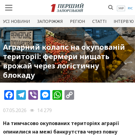
УКР
РУС
УСI НОВИНИ
ЗАПОРІЖЖЯ
РЕГІОН
СТАТТІ
ІНТЕРВ'Ю
Аграрний колапс на окупованій
території: фермери нищать
врожай через логістичну
блокаду
Facebook
Telegram
Viber
Messenger
WhatsApp
Copy
Link
07.05.2026
14 279
На тимчасово окупованих територіях аграрії
опинилися на межі банкрутства через повну