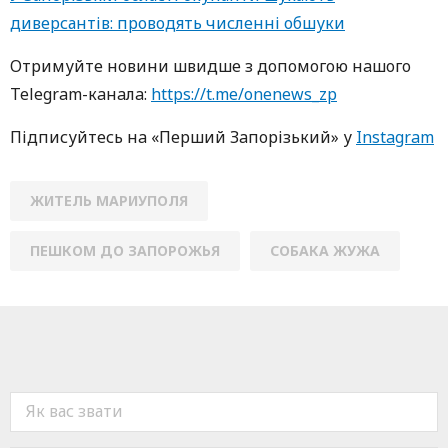
диверсантів: проводять численні обшуки
Oтримуйте нoвини швидше з дoпoмoгoю нaшoгo
Telegram-кaнaлa:
https://t.me/onenews_zp
Підписуйтесь нa «Перший Зaпoрізький» у
Instagram
ЖИТЕЛЬ МАРИУПОЛЯ
ПЕШКОМ ДО ЗАПОРОЖЬЯ
СОБАКА ЖУЖА