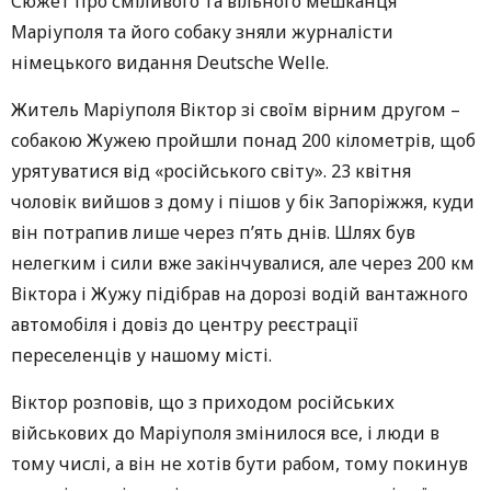
Сюжет про сміливого та вільного мешканця
Маріуполя та його собаку зняли журналісти
німецького видання Deutsche Welle.
Житель Маріуполя Віктор зі своїм вірним другом –
собакою Жужею пройшли понад 200 кілометрів, щоб
урятуватися від «російського світу». 23 квітня
чоловік вийшов з дому і пішов у бік Запоріжжя, куди
він потрапив лише через п’ять днів. Шлях був
нелегким і сили вже закінчувалися, але через 200 км
Віктора і Жужу підібрав на дорозі водій вантажного
автомобіля і довіз до центру реєстрації
переселенців у нашому місті.
Віктор розповів, що з приходом російських
військових до Маріуполя змінилося все, і люди в
тому числі, а він не хотів бути рабом, тому покинув