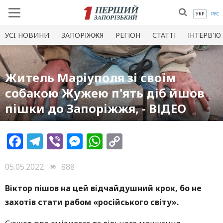
УКР
РУС
УСI НОВИНИ
ЗАПОРІЖЖЯ
РЕГІОН
СТАТТІ
ІНТЕРВ'Ю
Житель Маріуполя зі своїм
собакою Жужею п'ять діб йшов
пішки до Запоріжжя, - ВІДЕО
Facebook
Telegram
Viber
Messenger
WhatsApp
Copy
Link
05.05.2022
888
Віктор пішов на цей відчайдушний крок, бо не
захотів стати рабом «російського світу».