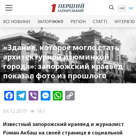
УКР
РУС
УСI НОВИНИ
ЗАПОРІЖЖЯ
РЕГІОН
СТАТТІ
ІНТЕРВ'Ю
«Здание, которое могло стать
архитектурной изюминкой
города»: запорожский краевед
показал фото из прошлого
Facebook
Telegram
Viber
Messenger
WhatsApp
Copy
Link
04.12.2019
561
Известный запорожский краевед и журналист
Роман Акбаш на своей странице в социальной