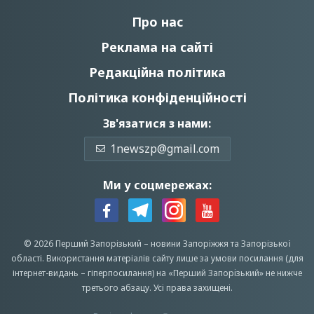
Про нас
Реклама на сайті
Редакційна політика
Політика конфіденційності
Зв'язатися з нами:
1newszp@gmail.com
Ми у соцмережах:
© 2026 Перший Запорізький –
новини Запоріжжя
та Запорізької
області.
Використання матеріалів сайту лише за умови посилання (для
інтернет-видань – гіперпосилання) на «Перший Запорiзький» не нижче
третього абзацу.
Усi права захищенi.