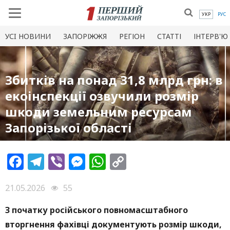
УКР
РУС
УСI НОВИНИ
ЗАПОРІЖЖЯ
РЕГІОН
СТАТТІ
ІНТЕРВ'Ю
Збитків на понад 31,8 млрд грн: в
екоінспекції озвучили розмір
шкоди земельним ресурсам
Запорізької області
Facebook
Telegram
Viber
Messenger
WhatsApp
Copy
Link
21.05.2026
55
З початку російського повномасштабного
вторгнення фахівці документують розмір шкоди,