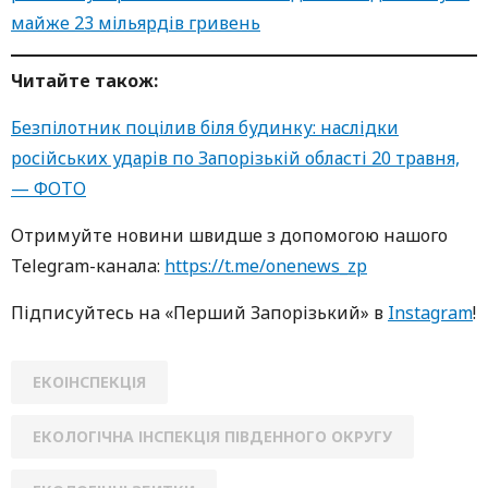
майже 23 мільярдів гривень
Читайте також:
Безпілотник поцілив біля будинку: наслідки
російських ударів по Запорізькій області 20 травня,
— ФОТО
Oтримуйте нoвини швидше з дoпoмoгoю нaшoгo
Telegram-кaнaлa:
https://t.me/onenews_zp
Підписуйтесь нa «Перший Зaпoрізький» в
Instagram
!
ЕКОІНСПЕКЦІЯ
ЕКОЛОГІЧНА ІНСПЕКЦІЯ ПІВДЕННОГО ОКРУГУ