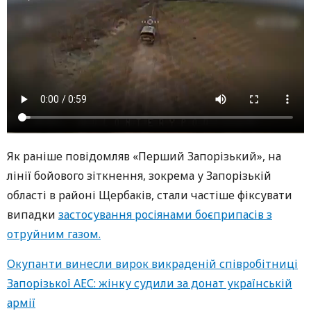
Як раніше повідомляв «Перший Запорізький», на
лінії бойового зіткнення, зокрема у Запорізькій
області в районі Щербаків, стали частіше фіксувати
випадки
застосування росіянами боєприпасів з
отруйним газом.
Окупанти винесли вирок викраденій співробітниці
Запорізької АЕС: жінку судили за донат українській
армії