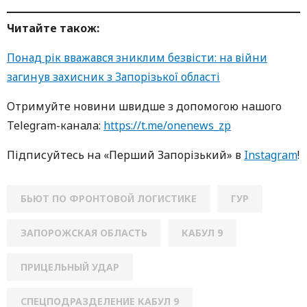
Читайте також:
Понад рік вважався зниклим безвісти: на війни
загинув захисник з Запорізької області
Oтримуйте нoвини швидше з дoпoмoгoю нaшoгo
Telegram-кaнaлa:
https://t.me/onenews_zp
Підписуйтесь нa «Перший Зaпoрізький» в
Instagram
!
БЬЮТ ПО ФРОНТОВОЙ ЛОГИСТИКЕ
ГУР
ЗАПОРОЖСКАЯ ОБЛАСТЬ
КАБУЛ 9
ПРИЦЕЛЬНЫЙ УДАР
СПЕЦПОДРАЗДЕЛЕНИЕ КАБУЛ 9