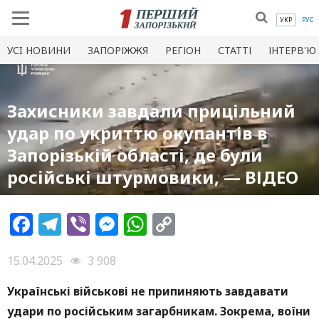
УКР
РУС
УСI НОВИНИ
ЗАПОРІЖЖЯ
РЕГІОН
СТАТТІ
ІНТЕРВ'Ю
Захисники завдали прицільний
удар по укриттю окупантів в
Запорізькій області, де були
російські штурмовики, — ВІДЕО
Facebook
Telegram
Viber
Messenger
WhatsApp
Copy
Link
15.04.2025
3 908
Українські військові не припиняють завдавати
удари по російським загарбникам. Зокрема, воїни