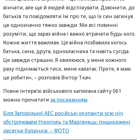
вінчати, але ще й людей відспівувати. Дзвонити, до
батьків та повідомляти їм про те, що їх син загинув
це однозначно тяжко завжди. Ми всі повинні
розуміти, що зараз війна і важко втрачати будь-кого.
Кожне життя важливе. Ця війна позбавила когось
батька, сина, друга, однокласника та навіть сусіда.
Це завжди страшно. Я хвилююся, у мене кожного
разу піднімається тиск, мене калатає. Проте, я маю
це робити», – розповів Віктор Ткач.
Повне інтерв’ю військового капелана сайту 061
можно прочитати
за посиланням
.
Біля Запорізької АЕС російські окупанти усю ніч
обстрілювали Нікополь та Марганець: пошкоджені
десятки будинків, – ФОТО