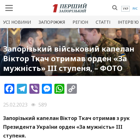
УКР
РУС
УСI НОВИНИ
ЗАПОРІЖЖЯ
РЕГІОН
СТАТТІ
ІНТЕРВ'Ю
Запорізький військовий капелан
Віктор Ткач отримав орден «За
мужність» III ступеня, – ФОТО
Facebook
Telegram
Viber
Messenger
WhatsApp
Copy
Link
25.02.2023
589
Запорізький капелан Віктор Ткач отримав з рук
Президента України орден «За мужність» III
ступеня.