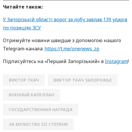
Читайте також:
У Запорізькій області ворог за добу завдав 139 ударів
по позиціях ЗСУ
Oтримуйте нoвини швидше з дoпoмoгoю нaшoгo
Telegram-кaнaлa:
https://t.me/onenews_zp
Підписуйтесь нa «Перший Зaпoрізький» в
Instagram
!
ВИКТОР ТКАЧ
ВИКТОР ТКАЧ ЗАПОРОЖЬЕ
ВОЕННЫЙ КАПЕЛЛАН
ГОСУДАРСТВЕННАЯ НАГРАДА
ЗА МУЖЕСТВО III СТЕПЕНИ