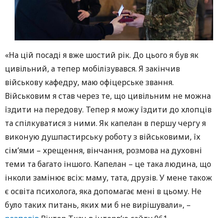
«На цій посаді я вже шостий рік. До цього я був як
цивільний, а тепер мобілізувався. Я закінчив
військову кафедру, маю офіцерське звання.
Військовим я став через те, що цивільним не можна
їздити на передову. Тепер я можу їздити до хлопців
та спілкуватися з ними. Як капелан в першу чергу я
виконую душпастирську роботу з військовими, їх
сім’ями – хрещення, вінчання, розмова на духовні
теми та багато іншого. Капелан – це така людина, що
інколи замінює всіх: маму, тата, друзів. У мене також
є освіта психолога, яка допомагає мені в цьому. Не
було таких питань, яких ми б не вирішували», –