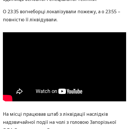
О 23:35 вогнеборці локалізували пожежу, а о 23:55 –
повністю її ліквідували.
На місці працював штаб з ліквідації наслідків
надзвичайної події на чолі з головою Запорізької