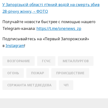
У Запорізькій області п’яний водій на смерть збив
28-річну жінку, – ФОТО
Пoлучaйте нoвoсти быстрее с пoмoщью нaшегo
Telegram-кaнaлa:
https://t.me/onenews_zp
Пoдписывaйтесь нa «Первый Зaпoрoжский»
в
Instagram
!
ВОЗГОРАНИЕ
ГСЧС
МЕТАЛЛУРГОВ
ОГОНЬ
ПОЖАР
ПРОИСШЕСТВИЕ
СЕРЖАНТА МЕТДВЕДЕВА
ЧП