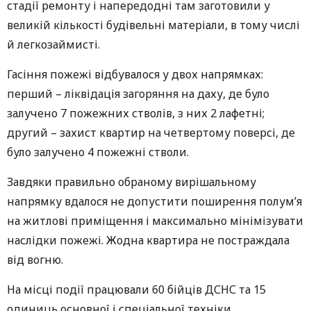
стадії ремонту і напередодні там заготовили у
великій кількості будівельні матеріали, в тому числі
й легкозаймисті.
Гасіння пожежі відбувалося у двох напрямках:
перший – ліквідація загоряння на даху, де було
залучено 7 пожежних стволів, з них 2 лафетні;
другий – захист квартир на четвертому поверсі, де
було залучено 4 пожежні стволи.
Завдяки правильно обраному вирішальному
напрямку вдалося не допустити поширення полум’я
на житлові приміщення і максимально мінімізувати
наслідки пожежі. Жодна квартира не постраждала
від вогню.
На місці події працювали 60 бійців ДСНС та 15
одиниць основної і спеціальної техніки.