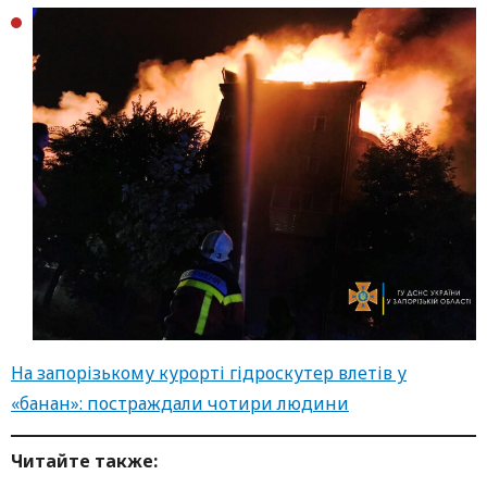
На запорізькому курорті гідроскутер влетів у
«банан»: постраждали чотири людини
Читайте также: