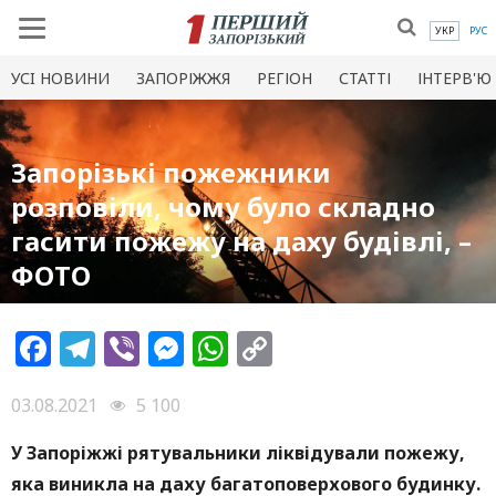
УКР
РУС
УСI НОВИНИ
ЗАПОРІЖЖЯ
РЕГІОН
СТАТТІ
ІНТЕРВ'Ю
Запорізькі пожежники
розповіли, чому було складно
гасити пожежу на даху будівлі, –
ФОТО
Facebook
Telegram
Viber
Messenger
WhatsApp
Copy
Link
03.08.2021
5 100
У Запоріжж
і рятувальники ліквідували пожежу,
яка виникла на даху багатоповерхового будинку
.