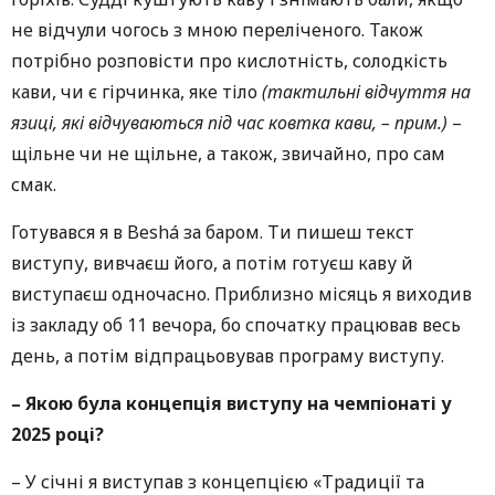
не відчули чогось з мною переліченого. Також
потрібно розповісти про кислотність, солодкість
кави, чи є гірчинка, яке тіло
(тактильні відчуття на
язиці, які відчуваються під час ковтка кави, – прим.)
–
щільне чи не щільне, а також, звичайно, про сам
смак.
Готувався я в Beshá за баром. Ти пишеш текст
виступу, вивчаєш його, а потім готуєш каву й
виступаєш одночасно. Приблизно місяць я виходив
із закладу об 11 вечора, бо спочатку працював весь
день, а потім відпрацьовував програму виступу.
– Якою була концепція виступу на чемпіонаті у
2025 році?
– У січні я виступав з концепцією «Традиції та