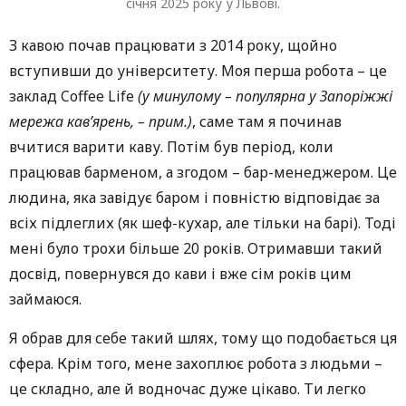
січня 2025 року у Львові.
З кавою почав працювати з 2014 року, щойно
вступивши до університету. Моя перша робота – це
заклад Coffee Life
(у минулому – популярна у Запоріжжі
мережа кав’ярень, – прим.)
, саме там я починав
вчитися варити каву. Потім був період, коли
працював барменом, а згодом – бар-менеджером. Це
людина, яка завідує баром і повністю відповідає за
всіх підлеглих (як шеф-кухар, але тільки на барі). Тоді
мені було трохи більше 20 років. Отримавши такий
досвід, повернувся до кави і вже сім років цим
займаюся.
Я обрав для себе такий шлях, тому що подобається ця
сфера. Крім того, мене захоплює робота з людьми –
це складно, але й водночас дуже цікаво. Ти легко