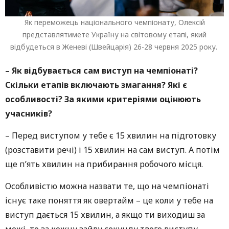
Як переможець національного чемпіонату, Олексій
представлятимете Україну на світовому етапі, який
відбудеться в Женеві (Швейцарія) 26-28 червня 2025 року.
– Як відбувається сам виступ на чемпіонаті?
Скільки етапів включають змагання? Які є
особливості? За якими критеріями оцінюють
учасників?
– Перед виступом у тебе є 15 хвилин на підготовку
(розставити речі) і 15 хвилин на сам виступ. А потім
ще п’ять хвилин на прибирання робочого місця.
Особливістю можна назвати те, що на чемпіонаті
існує таке поняття як овертайм – це коли у тебе на
виступ дається 15 хвилин, а якщо ти виходиш за