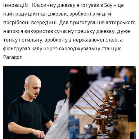
інновації». Класичну джезву я готував в Soy – це
найтрадиційніші джезви, зроблені з міді й
посріблені всередині. Для приготування авторського
напою я використав сучасну грецьку джезву, дуже
тонку і стильну, зроблену з нержавіючої сталі, а
фільтрував каву через охолоджувальну станцію
Paragon.