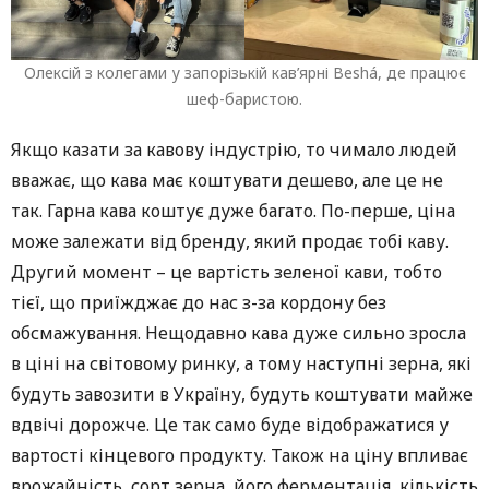
Олексій з колегами у запорізькій кав’ярні Beshá, де працює
шеф-баристою.
Якщо казати за кавову індустрію, то чимало людей
вважає, що кава має коштувати дешево, але це не
так. Гарна кава коштує дуже багато. По-перше, ціна
може залежати від бренду, який продає тобі каву.
Другий момент – це вартість зеленої кави, тобто
тієї, що приїжджає до нас з-за кордону без
обсмажування. Нещодавно кава дуже сильно зросла
в ціні на світовому ринку, а тому наступні зерна, які
будуть завозити в Україну, будуть коштувати майже
вдвічі дорожче. Це так само буде відображатися у
вартості кінцевого продукту. Також на ціну впливає
врожайність, сорт зерна, його ферментація, кількість