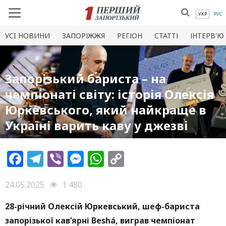
УКР
РУС
УСI НОВИНИ
ЗАПОРІЖЖЯ
РЕГІОН
СТАТТІ
ІНТЕРВ'Ю
Запорізький бариста – на
чемпіонаті світу: історія Олексія
Юркевського, який найкраще в
Україні варить каву у джезві
Facebook
Telegram
Viber
Messenger
WhatsApp
Copy
Link
24.05.2025
1 480
28-річний Олексій Юркевський, шеф-бариста
запорізької кав’ярні Beshá, виграв чемпіонат