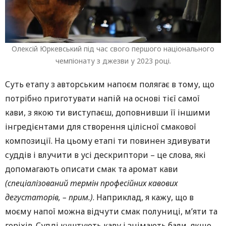
Олексій Юркевський під час свого першого національного
чемпіонату з джезви у 2023 році.
Суть етапу з авторським напоєм полягає в тому, що
потрібно приготувати напій на основі тієї самої
кави, з якою ти виступаєш, доповнивши її іншими
інгредієнтами для створення цілісної смакової
композиції. На цьому етапі ти повинен здивувати
суддів і влучити в усі дескриптори – це слова, які
допомагають описати смак та аромат кави
(спеціалізований термін професійних кавових
дегустаторів, – прим.)
. Наприклад, я кажу, що в
моєму напої можна відчути смак полуниці, м’яти та
горіхів. Судді куштують каву і знімають бали, якщо