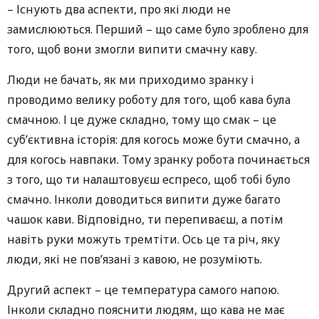
– Існують два аспекти, про які люди не
замислюються. Перший – що саме було зроблено для
того, щоб вони змогли випити смачну каву.
Люди не бачать, як ми приходимо зранку і
проводимо велику роботу для того, щоб кава була
смачною. І це дуже складно, тому що смак – це
суб’єктивна історія: для когось може бути смачно, а
для когось навпаки. Тому зранку робота починається
з того, що ти налаштовуєш еспресо, щоб тобі було
смачно. Інколи доводиться випити дуже багато
чашок кави. Відповідно, ти перепиваєш, а потім
навіть руки можуть тремтіти. Ось це та річ, яку
люди, які не пов’язані з кавою, не розуміють.
Другий аспект – це температура самого напою.
Інколи складно пояснити людям, що кава не має