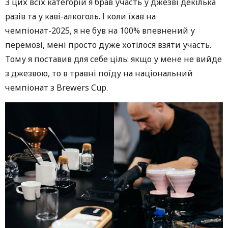
З цих всіх категорій я брав участь у джезві декілька
разів та у каві-алкоголь. І коли їхав на
чемпіонат-2025, я не був на 100% впевнений у
перемозі, мені просто дуже хотілося взяти участь.
Тому я поставив для себе ціль: якщо у мене не вийде
з джезвою, то в травні поїду на національний
чемпіонат з Brewers Cup.