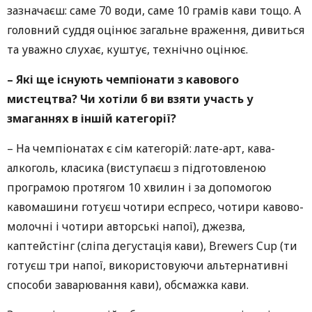
зазначаєш: саме 70 води, саме 10 грамів кави тощо. А
головний суддя оцінює загальне враження, дивиться
та уважно слухає, куштує, технічно оцінює.
– Які ще існують чемпіонати з кавового
мистецтва? Чи хотіли б ви взяти участь у
змаганнях в іншій категорії?
– На чемпіонатах є сім категорій: лате-арт, кава-
алкоголь, класика (виступаєш з підготовленою
програмою протягом 10 хвилин і за допомогою
кавомашини готуєш чотири еспресо, чотири кавово-
молочні і чотири авторські напої), джезва,
каптейстінг (сліпа дегустація кави), Brewers Cup (ти
готуєш три напої, використовуючи альтернативні
способи заварювання кави), обсмажка кави.