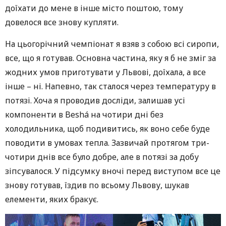
доїхати до мене в інше місто поштою, тому
довелося все знову купляти.
На цьогорічний чемпіонат я взяв з собою всі сиропи,
все, що я готував. Основна частина, яку я б не зміг за
жодних умов приготувати у Львові, доїхала, а все
інше – ні. Напевно, так сталося через температуру в
потязі. Хоча я проводив досліди, залишав усі
компоненти в Beshá на чотири дні без
холодильника, щоб подивитись, як воно себе буде
поводити в умовах тепла. Зазвичай протягом три-
чотири днів все було добре, але в потязі за добу
зіпсувалося. У підсумку вночі перед виступом все це
знову готував, їздив по всьому Львову, шукав
елементи, яких бракує.