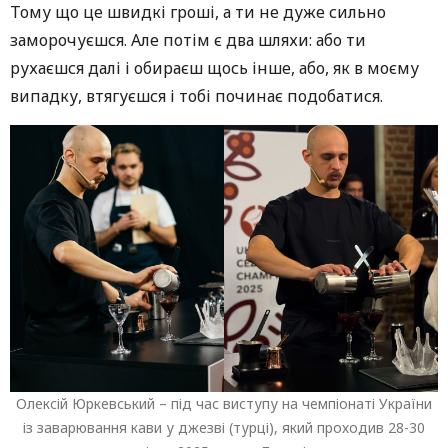
Тому що це швидкі гроші, а ти не дуже сильно
заморочуєшся. Але потім є два шляхи: або ти
рухаєшся далі і обираєш щось інше, або, як в моєму
випадку, втягуєшся і тобі починає подобатися.
Олексій Юркевський – під час виступу на чемпіонаті України
із заварювання кави у джезві (турці), який проходив 28-30