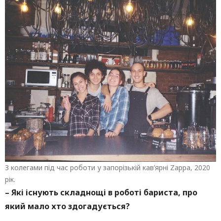
З колегами під час роботи у запорізькій кав’ярні Zappa, 2020
рік.
– Які існують складнощі в роботі бариста, про
який мало хто здогадується?