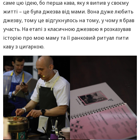
саме цю ідею, бо перша кава, яку я випив у своєму
житті – це була джезва від мами. Вона дуже любить
джезву, тому це відгукнулось на тому, у чому я брав
участь. На етапі з класичною джезвою я розказував
історію про мою маму та її ранковий ритуал пити
каву з цигаркою.