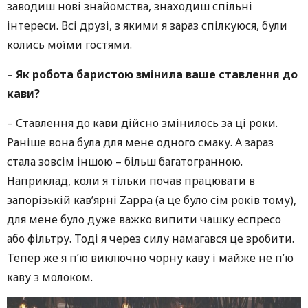
заводиш нові знайомства, знаходиш спільні
інтереси. Всі друзі, з якими я зараз спілкуюся, були
колись моїми гостями.
– Як робота баристою змінила ваше ставлення до
кави?
– Ставлення до кави дійсно змінилось за ці роки.
Раніше вона була для мене одного смаку. А зараз
стала зовсім іншою – більш багатогранною.
Наприклад, коли я тільки почав працювати в
запорізькій кав’ярні Zappa (а це було сім років тому),
для мене було дуже важко випити чашку еспресо
або фільтру. Тоді я через силу намагався це зробити.
Тепер же я п’ю виключно чорну каву і майже не п’ю
каву з молоком.