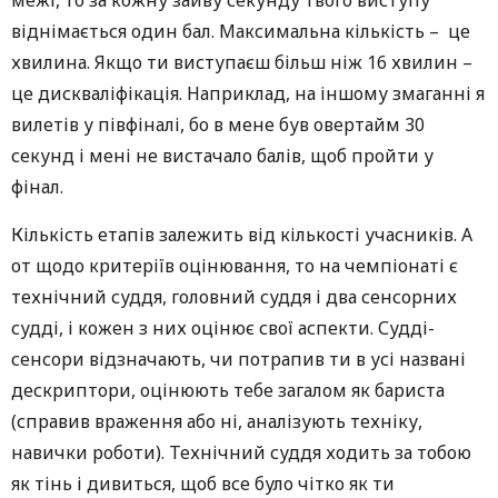
межі, то за кожну зайву секунду твого виступу
віднімається один бал. Максимальна кількість – це
хвилина. Якщо ти виступаєш більш ніж 16 хвилин –
це дискваліфікація. Наприклад, на іншому змаганні я
вилетів у півфіналі, бо в мене був овертайм 30
секунд і мені не вистачало балів, щоб пройти у
фінал.
Кількість етапів залежить від кількості учасників. А
от щодо критеріїв оцінювання, то на чемпіонаті є
технічний суддя, головний суддя і два сенсорних
судді, і кожен з них оцінює свої аспекти. Судді-
сенсори відзначають, чи потрапив ти в усі названі
дескриптори, оцінюють тебе загалом як бариста
(справив враження або ні, аналізують техніку,
навички роботи). Технічний суддя ходить за тобою
як тінь і дивиться, щоб все було чітко як ти