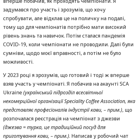
вперше побачив, як проходять чемпіонати. Я
задумався про участь і зрозумів, що хочу
спробувати, але відклав це на поличку на подалі,
тому що для чемпіонатів потрібно мати високий
рівень знань та навичок. Потім сталася пандемія
COVID-19, коли чемпіонати не проводили. Далі були
сумніви, щодо моєї вправності, а потім не було
можливості.
У 2023 році я зрозумів, що готовий і тоді ж вперше
взяв участь у чемпіонаті. Я побачив на акаунті SCA
Ukraine
(український підрозділ всесвітньої
некомерційної організації Speciality Coffee Association, яка
представляє професіоналів індустрії кави, – прим.)
, що
розпочалася реєстрація на чемпіонат з джезви
(джезва = турка, це традиційний посуд для
приготування кави, – прим.)
. Написав у робочий чат