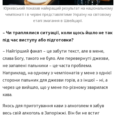
Юркевський показав найкращий результат на національному
чемпіонаті і в червні представлятиме Україну на світовому
етапі змагання в Швейцарії.
– Чи траплялися ситуації, коли щось йшло не так
під час виступу або підготовки?
– Найгірший факап – це забути текст, але в мене,
слава Богу, такого не було. Але перевернуті джезви,
не запалені пальники – це часта проблема.
Наприклад, на одному з чемпіонатів у мене з однієї
сторони пальник для джезви горів, а з іншої – ні, а
через це вийшло, що у мене по-різному зварилася
кава.
Якось для приготування кави з алкоголем я забув
весь свій алкоголь в Запоріжжі. Він би не встиг