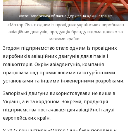
Фото: Запорізька обласна державна адміністрація
«Мотор Січ» є одним із провідних українських виробників
авіаційних двигунів, продукція бренду відома далеко за
межами країни.
Згодом підприємство стало одним із провідних
виробників авіаційних двигунів для літаків і
гелікоптерів. Окрім авіадвигунів, компанія
працювала над промисловими газотурбінними
установками та іншими інженерними розробками.
Запорізькі двигуни використовували не лише в
Україні, а й за кордоном. Зокрема, продукція
підприємства постачалася для авіаційної галузі
європейських країн.
У 2022 році активи «Мотор Січі» були передані у