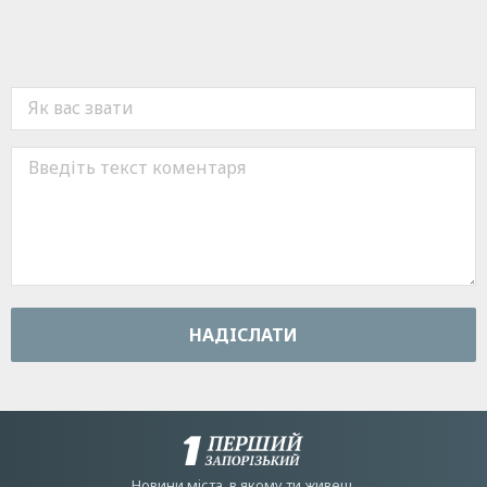
НАДIСЛАТИ
Новини мiста, в якому ти живеш.