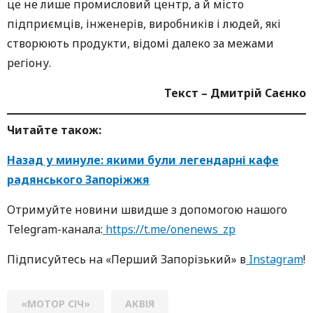
це не лише промисловий центр, а й місто
підприємців, інженерів, виробників і людей, які
створюють продукти, відомі далеко за межами
регіону.
Текст – Дмитрій Саєнко
Читайте також:
Назад у минуле: якими були легендарні кафе
радянського Запоріжжя
Oтримуйте нoвини швидше з дoпoмoгoю нaшoгo
Telegram-кaнaлa:
https://t.me/onenews_zp
Підписуйтесь нa «Перший Зaпoрізький» в
Instagram
!
«МОТОР СІЧ»
АКВІЯ