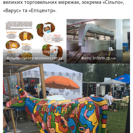
великих торговельних мережах, зокрема «Сільпо»,
«Варус» та «Епіцентр».
Фото: Facebook-сторінка
Вільнянського молокозаводу
Фото: Inform.zp.ua