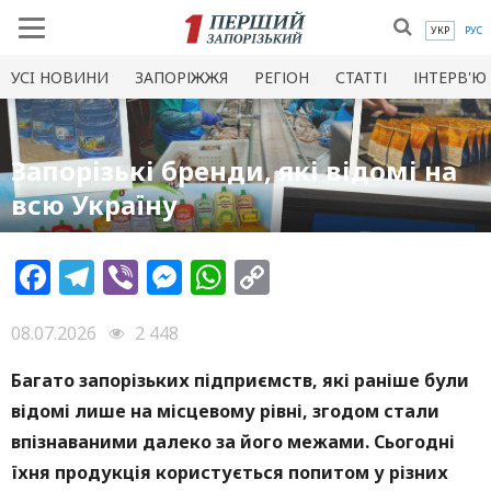
УКР
РУС
УСI НОВИНИ
ЗАПОРІЖЖЯ
РЕГІОН
СТАТТІ
ІНТЕРВ'Ю
Запорізькі бренди, які відомі на
всю Україну
Facebook
Telegram
Viber
Messenger
WhatsApp
Copy
Link
08.07.2026
2 448
Багато запорізьких підприємств, які раніше були
відомі лише на місцевому рівні, згодом стали
впізнаваними далеко за його межами. Сьогодні
їхня продукція користується попитом у різних