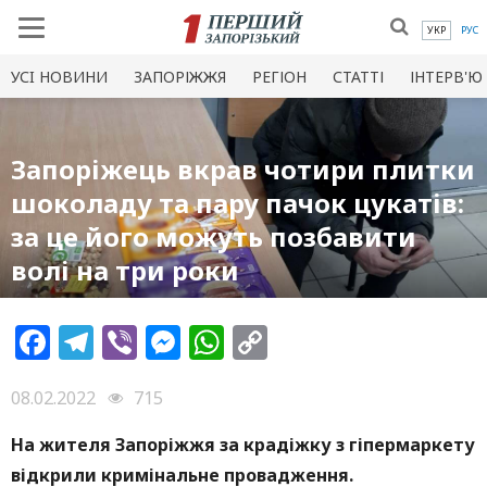
УКР
РУС
УСI НОВИНИ
ЗАПОРІЖЖЯ
РЕГІОН
СТАТТІ
ІНТЕРВ'Ю
Запоріжець вкрав чотири плитки
шоколаду та пару пачок цукатів:
за це його можуть позбавити
волі на три роки
Facebook
Telegram
Viber
Messenger
WhatsApp
Copy
Link
08.02.2022
715
На жителя Запоріжжя за крадіжку з гіпермаркету
відкрили кримінальне провадження.