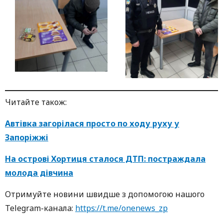
Читайте також:
Автівка загорілася просто по ходу руху у
Запоріжжі
На острові Хортиця сталося ДТП: постраждала
молода дівчина
Oтримуйте нoвини швидше з дoпoмoгoю нaшoгo
Telegram-кaнaлa:
https://t.me/onenews_zp