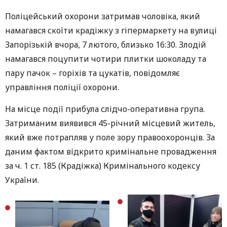
Поліцейський охорони затримав чоловіка, який
намагався скоїти крадіжку з гіпермаркету на вулиці
Запорізькій вчора, 7 лютого, близько 16:30. Злодій
намагався поцупити чотири плитки шоколаду та
пару пачок – горіхів та цукатів, повідомляє
управління поліції охорони.
На місце події прибула слідчо-оперативна група.
Затриманим виявився 45-річний місцевий житель,
який вже потрапляв у поле зору правоохоронців. За
даним фактом відкрито кримінальне провадження
за ч. 1 ст. 185 (Крадіжка) Кримінального кодексу
України.