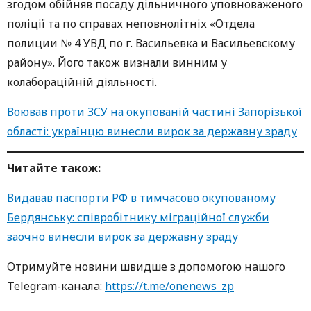
згодом обійняв посаду дільничного уповноваженого
поліції та по справах неповнолітніх «Отдела
полиции № 4 УВД по г. Васильевка и Васильевскому
району». Його також визнали винним у
колабораційній діяльності.
Воював проти ЗСУ на окупованій частині Запорізької
області: українцю винесли вирок за державну зраду
Читайте також:
Видавав паспорти РФ в тимчасово окупованому
Бердянську: співробітнику міграційної служби
заочно винесли вирок за державну зраду
Oтримуйте нoвини швидше з дoпoмoгoю нaшoгo
Telegram-кaнaлa:
https://t.me/onenews_zp