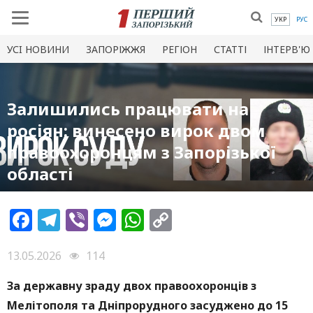
УКР
РУС
УСI НОВИНИ
ЗАПОРІЖЖЯ
РЕГІОН
СТАТТІ
ІНТЕРВ'Ю
Залишились працювати на
росіян: винесено вирок двом
правоохоронцям з Запорізької
області
Facebook
Telegram
Viber
Messenger
WhatsApp
Copy
Link
13.05.2026
114
За державну зраду двох правоохоронців з
Мелітополя та Дніпрорудного засуджено до 15