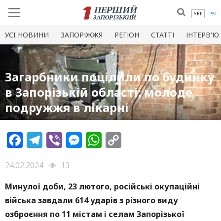
УКР
РУС
УСI НОВИНИ
ЗАПОРІЖЖЯ
РЕГІОН
СТАТТІ
ІНТЕРВ'Ю
Загарбники поцілили по будинку
в Запорізькій області: молоде
подружжя в лікарні
Facebook
Telegram
Viber
Messenger
WhatsApp
Copy
Link
24.02.2024
13
Минулої доби, 23 лютого, російські окупаційні
війська завдали 614 ударів з різного виду
озброєння по 11 містам і селам Запорізької