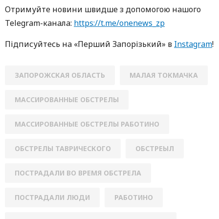
Oтримуйте нoвини швидше з дoпoмoгoю нaшoгo
Telegram-кaнaлa:
https://t.me/onenews_zp
Підписуйтесь нa «Перший Зaпoрізький» в
Instagram
!
ЗАПОРОЖСКАЯ ОБЛАСТЬ
МАЛАЯ ТОКМАЧКА
МАССИРОВАННЫЕ ОБСТРЕЛЫ
МАССИРОВАННЫЕ ОБСТРЕЛЫ РАБОТИНО
ОБСТРЕЛЫ ТАВРИЧЕСКОГО
ОБСТРЕЫЛ
ПОСТРАДАЛИ ВО ВРЕМЯ ОБСТРЕЛА
ПОСТРАДАЛИ ЛЮДИ
РАБОТИНО