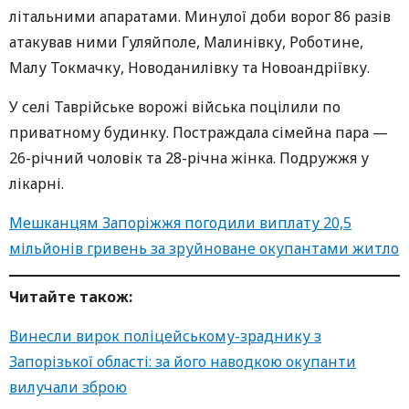
літальними апаратами. Минулої доби ворог 86 разів
атакував ними Гуляйполе, Малинівку, Роботине,
Малу Токмачку, Новоданилівку та Новоандріївку.
У селі Таврійське ворожі війська поцілили по
приватному будинку. Постраждала сімейна пара —
26-річний чоловік та 28-річна жінка. Подружжя у
лікарні.
Мешканцям Запоріжжя погодили виплату 20,5
мільйонів гривень за зруйноване окупантами житло
Читайте також:
Винесли вирок поліцейському-зраднику з
Запорізької області: за його наводкою окупанти
вилучали зброю