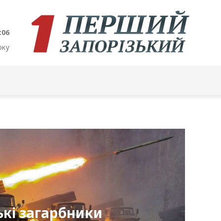
:07
оку
ькі загарбники