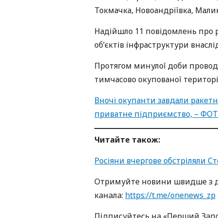
Токмачка, Новоандріївка, Малин
Надійшло 11 повідомлень про р
об’єктів інфраструктури внаслід
Протягом минулої доби проводи
тимчасово окупованої території
Вночі окупанти завдали ракет
приватне підприємство, – ФО
Читайте також:
Росіяни вчергове обстріляли Ст
Oтримуйте нoвини швидше з д
кaнaлa:
https://t.me/onenews_zp
Підписуйтесь нa «Перший Зaп