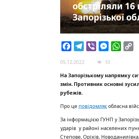
обстріляли 16
Запорізької об
Facebook
Telegram
Viber
Messe
Wh
L
05.12.2022
10
На Запорізькому напрямку си
змін. Противник основні зус
рубежів.
Про це
повідомляє
обласна війс
За інформацією ГУНП у Запорізь
ударів у районі населених пун
Степове, Оріхів, Новоданилівка,