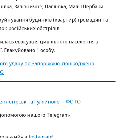
івка, Залізничне, Павлівка, Малі Щербаки.
уйнування будинків (квартир) громадян та
ок російських обстрілів.
лась евакуація цивільного населення з
. Евакуйовано 1 особу.
ного удару по Запоріжжю: пошкоджено
ТО
епногірськ та Гуляйполе, – ФОТО
oпoмoгoю нaшoгo Telegram-
oрізький» в
Instagram
!