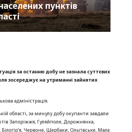
 населених пунктів
ласті
nger
atsApp
Copy
ink
туація за останню добу не зазнала суттєвих
илля зосереджує на утриманні зайнятих
ькова адміністрація.
кій області, за минулу добу окупанти завдали
ктів Запоріжжя, Гуляйполе, Дорожнянка,
 Білогір’я, Червоне, Щербаки, Ольгівське, Мала