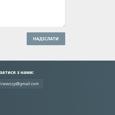
НАДIСЛАТИ
затися з нами:
1newszp@gmail.com